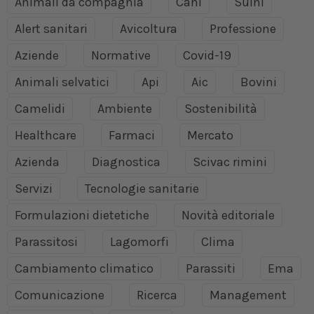
Animali da compagnia
Cani
Suini
Alert sanitari
Avicoltura
Professione
Aziende
Normative
Covid-19
Animali selvatici
Api
Aic
Bovini
Camelidi
Ambiente
Sostenibilità
Healthcare
Farmaci
Mercato
Azienda
Diagnostica
Scivac rimini
Servizi
Tecnologie sanitarie
Formulazioni dietetiche
Novità editoriale
Parassitosi
Lagomorfi
Clima
Cambiamento climatico
Parassiti
Ema
Comunicazione
Ricerca
Management