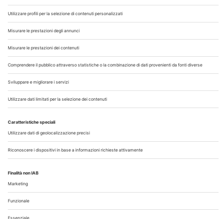
Chi Siamo
Contatti
Note Legali
Privacy
©2026 Edra S.p.a | www.edraspa.it | P.iva 08056040960
| Tel. 02/881841 | Sede legale: Viale Enrico Forlanini 21 -
20134 Milano (Italy)
Registrazione Tribunale di Milano n° 5578/2022 del
5/05/2022