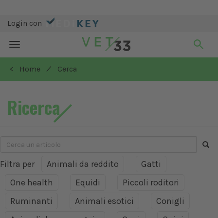
Login con
Toggle
navigation
/
< Home
Cerca
Ricerca
Filtra per
Animali da reddito
Gatti
One health
Equidi
Piccoli roditori
Ruminanti
Animali esotici
Conigli