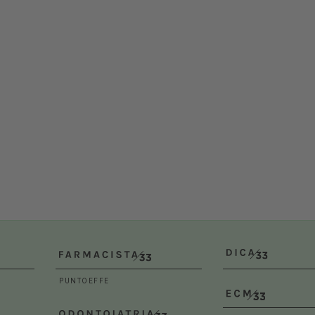
VET
10/10/2026
 12/02/2027
al 14/02/2027
Roma (RM)
a (BO)