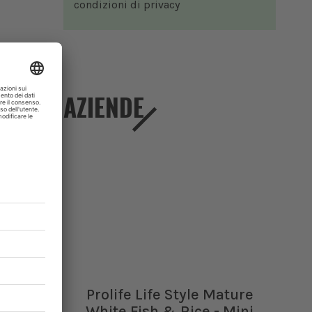
condizioni di
privacy
AZIENDE
Prolife Life Style Mature
White Fish & Rice - Mini