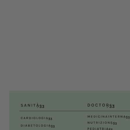
UNIS
Dal
Bologn