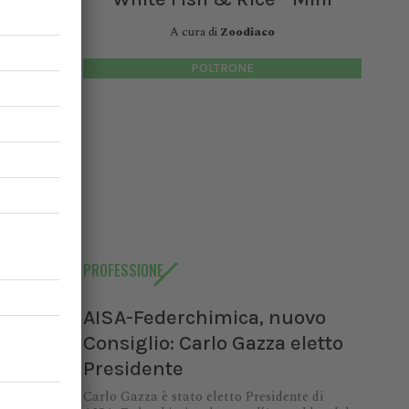
A cura di
Zoodiaco
POLTRONE
PROFESSIONE
AISA-Federchimica, nuovo
Consiglio: Carlo Gazza eletto
Presidente
Carlo Gazza è stato eletto Presidente di