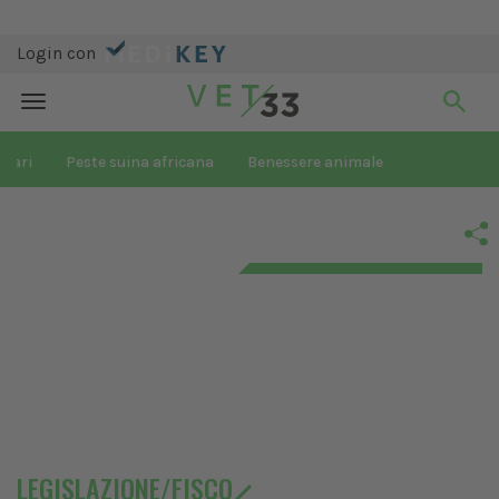
Login con
Toggle
navigation
inari
Peste suina africana
Benessere animale
LEGISLAZIONE/FISCO