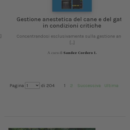
Gestione anestetica del cane e del gatto
in condizioni critiche
Concentrandosi esclusivamente sulla gestione anest
I
[...]
A cura di
Sandez Cordero I.
Pagina
di 204
1
2
Successiva
Ultima