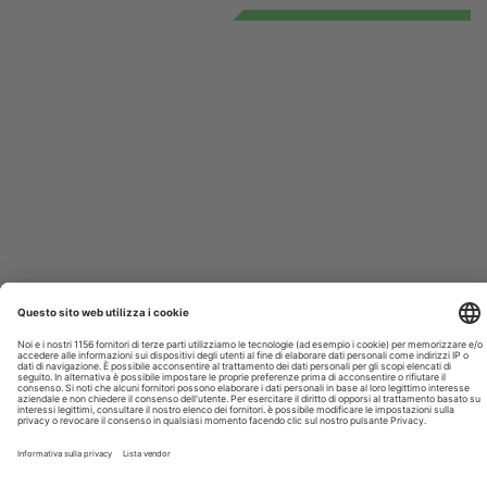
CRONACA
SICUREZZA ALIMENTARE
STEC nei formaggi a latte crudo, Iss:
rischio non trascurabile