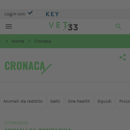
Login con
Toggle
navigation
/
< Home
Cronaca
CRONACA
Animali da reddito
Gatti
One health
Equidi
Picco
07/08/2026