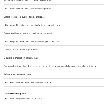
Chi Siamo
Contatti
Note Legali
Privacy
©2026 Edra S.p.a | www.edraspa.it | P.iva 08056040960
| Tel. 02/881841 | Sede legale: Viale Enrico Forlanini 21 -
20134 Milano (Italy)