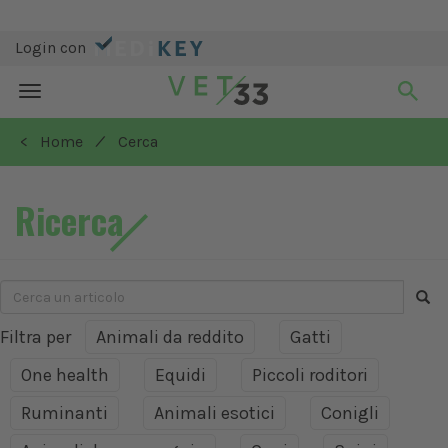
Login con
Toggle
navigation
/
< Home
Cerca
Ricerca
Filtra per
Animali da reddito
Gatti
One health
Equidi
Piccoli roditori
Ruminanti
Animali esotici
Conigli