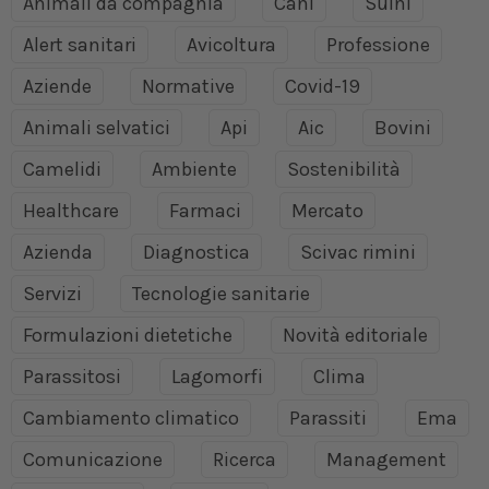
Animali da compagnia
Cani
Suini
Alert sanitari
Avicoltura
Professione
Aziende
Normative
Covid-19
Animali selvatici
Api
Aic
Bovini
Camelidi
Ambiente
Sostenibilità
Healthcare
Farmaci
Mercato
Azienda
Diagnostica
Scivac rimini
Servizi
Tecnologie sanitarie
Formulazioni dietetiche
Novità editoriale
Parassitosi
Lagomorfi
Clima
Cambiamento climatico
Parassiti
Ema
Comunicazione
Ricerca
Management