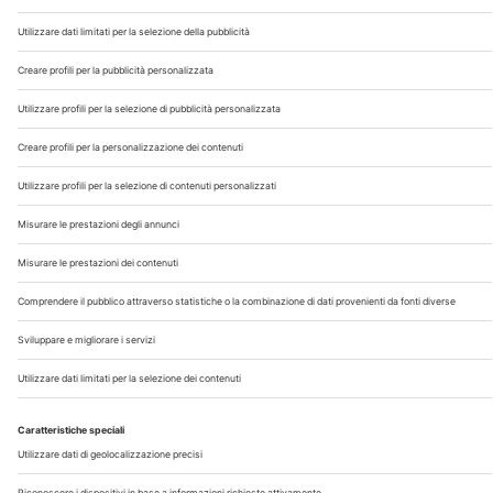
Chi Siamo
Contatti
Note Legali
Privacy
©2026 Edra S.p.a | www.edraspa.it | P.iva 08056040960
| Tel. 02/881841 | Sede legale: Viale Enrico Forlanini 21 -
20134 Milano (Italy)
Registrazione Tribunale di Milano n° 5578/2022 del
5/05/2022