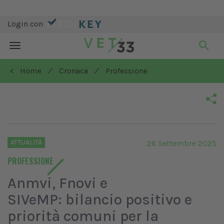
Login con
Toggle
navigation
/
/
< Home
Cronaca
Professione
ATTUALITÀ
26 Settembre 2025
PROFESSIONE
Anmvi, Fnovi e
SIVeMP: bilancio positivo e
priorità comuni per la