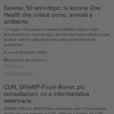
Seveso, 50 anni dopo: la lezione One
Health che unisce uomo, animali e
ambiente
Il 10 luglio 1976 esplose il reattore ICMESA a Meda: 3.300
animali morirono il giorno dopo, 80.000 capi furono abbattuti nella
bonifica, tumori e disfunzioni sono stati documentati nelle
generazioni...
A cura di
Redazione Vet33
Formazione specialistica
07/07/2026
PROFESSIONE
CUN, SIVeMP-Fnovi-Anmvi: più
consultazioni, no a infermieristica
veterinaria
SIVeMP, FNOVI e ANMVI hanno trasmesso alla 7ª Commissione
del Senato una memoria sul DdL 1890 per il riordino del CUN,