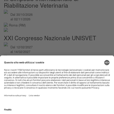
Riabilitazione Veterinaria
Dal 30/10/2026
al 02/11/2026
Roma (RM)
XXI Congresso Nazionale UNISVET
Dal 12/02/2027
al 14/02/2027
Bologna (BO)