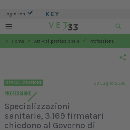
Login con
Toggle
navigation
/
/
< Home
Attività professionale
Professione
SPECIALIZZAZIONI
03 Luglio 2026
PROFESSIONE
Specializzazioni
sanitarie, 3.169 firmatari
chiedono al Governo di