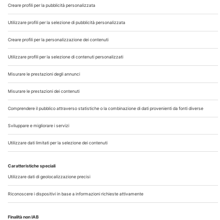
Chi Siamo
Contatti
Note Legali
Privacy
©2026 Edra S.p.a | www.edraspa.it | P.iva 08056040960
| Tel. 02/881841 | Sede legale: Viale Enrico Forlanini 21 -
20134 Milano (Italy)