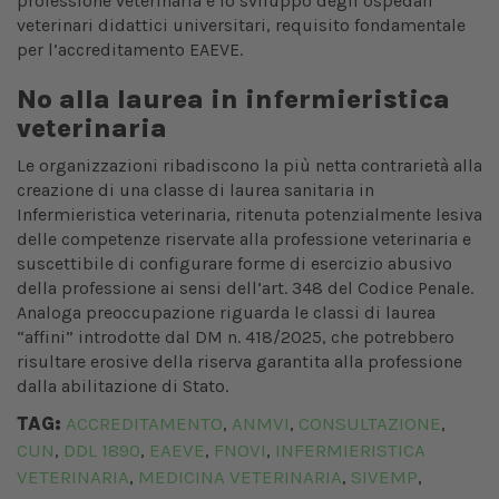
professione veterinaria e lo sviluppo degli ospedali
veterinari didattici universitari, requisito fondamentale
per l’accreditamento EAEVE.
No alla laurea in infermieristica
veterinaria
Le organizzazioni ribadiscono la più netta contrarietà alla
creazione di una classe di laurea sanitaria in
Infermieristica veterinaria, ritenuta potenzialmente lesiva
delle competenze riservate alla professione veterinaria e
suscettibile di configurare forme di esercizio abusivo
della professione ai sensi dell’art. 348 del Codice Penale.
Analoga preoccupazione riguarda le classi di laurea
“affini” introdotte dal DM n. 418/2025, che potrebbero
risultare erosive della riserva garantita alla professione
dalla abilitazione di Stato.
TAG:
ACCREDITAMENTO
ANMVI
CONSULTAZIONE
,
,
,
CUN
DDL 1890
EAEVE
FNOVI
INFERMIERISTICA
,
,
,
,
VETERINARIA
MEDICINA VETERINARIA
SIVEMP
,
,
,