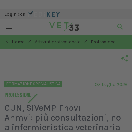
Login con
Toggle
navigation
/
/
< Home
Attività professionale
Professione
FORMAZIONE SPECIALISTICA
07 Luglio 2026
PROFESSIONE
CUN, SIVeMP-Fnovi-
Anmvi: più consultazioni, no
a infermieristica veterinaria