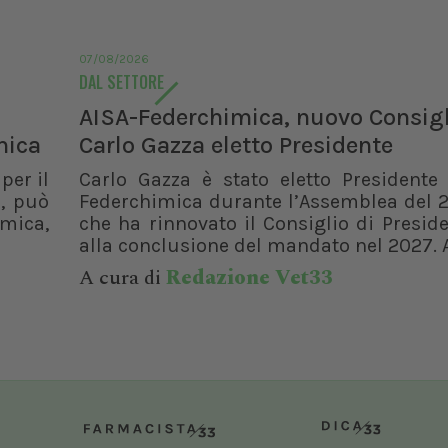
Dal 12/02/2027
al 14/02/2027
Roma (RM)
Bologna (BO)
07/08/2026
DAL SETTORE
AISA-Federchimica, nuovo Consigl
mica
Carlo Gazza eletto Presidente
per il
Carlo Gazza è stato eletto Presidente 
, può
Federchimica durante l’Assemblea del 2
rmica,
che ha rinnovato il Consiglio di Presid
alla conclusione del mandato nel 2027. A
A cura di
Redazione Vet33