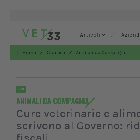
Articoli
Azien
/
/
< Home
Cronaca
Animali da Compagnia
IVA
ANIMALI DA COMPAGNIA
Cure veterinarie e alim
scrivono al Governo: ri
fiscali