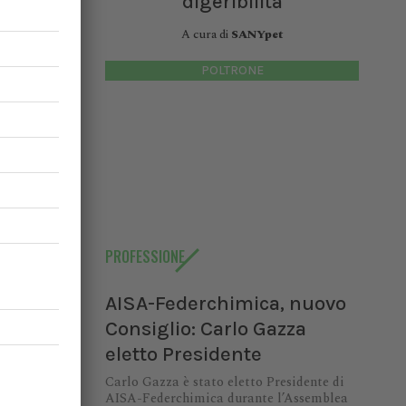
digeribilità
A cura di
SANYpet
agnia ai
stazioni
POLTRONE
pagnia.
uirebbero
evenzione
familiari
a salute
PROFESSIONE
AISA-Federchimica, nuovo
Consiglio: Carlo Gazza
eletto Presidente
Carlo Gazza è stato eletto Presidente di
AISA-Federchimica durante l’Assemblea