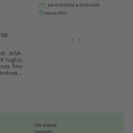
Ria
Dal 13/10/2026
al 15/10/2026
Vet
Polonia (POL)
Ro
io:
di AISA-
9 luglio,
enza fino
ndrea...
Chi Siamo
Contatti