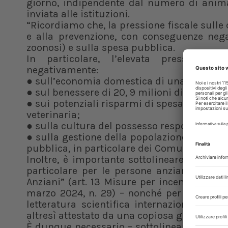
giorno, indipendente dal numero di animal
inviata alle istituzioni.
“Ricordiamo che, la pressione fiscale sulle
e alla prevenzione, con conseguenze nega
zoonosi) e sulla spesa pubblica.
In particolare, l’elevata pressione f
negativamente:
● sull’economia domestica di una famiglia i
● sul benessere di 20, 9 milioni di cani e gat
● sui potenziali risparmi di spesa per il Se
veterinaria;
● sulla cultura del possesso responsabile 
● sulla gestione della popolazione animale 
pubblica, in particolare dei Comuni.
Inoltre, è importante sottolineare il valor
particolare per le persone anziane – un p
Anziani” (art. 13 Misure per incentivare la
marzo 2024, n. 29) – nonché per lo svilup
letteratura scientifica internazionale. Il 
altresì attestato da una copiosa giurisprud
È dunque necessario – sottolineano i mitten