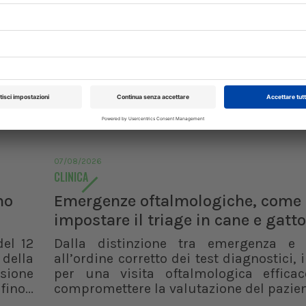
rinario, iscrivendoti alla nostra newsletter!
07/08/2026
CLINICA
no
Emergenze oftalmologiche, come
impostare il triage in cane e gatto
del 12
Dalla distinzione tra emergenza e
 della
all’ordine corretto dei test diagnostici, i
XXI Congresso
Pillole in Oftal
isione
per una visita oftalmologica effica
ino...
compromettere la valutazione del pazie
Nazionale UNISVET
10/10/2026