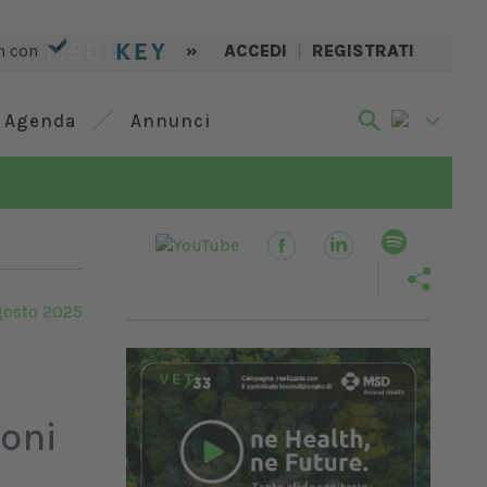
n con
»
ACCEDI
|
REGISTRATI
Agenda
Annunci
gosto 2025
ioni