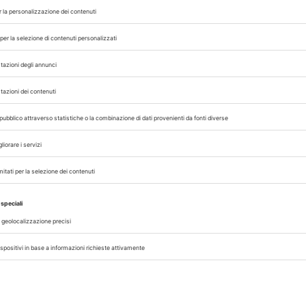
sure:
eterinarie e sugli alimenti per animali da comp
 accompagnato da un’esenzione IVA per le pre
ione, alla sanità animale e alla salute pubblica;
per le spese veterinarie;
olizze sanitarie veterinarie
per animali da com
iche trasversali e dal mondo veterinario, contrib
imali e delle famiglie nonché a rafforzare la pr
 conto del valore della relazione con gli animali 
co-veterinarie in termini di prevenzione per l
ne Health”.
 con noi sui nostri canali