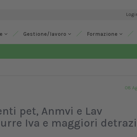
Logi
de
Gestione/lavoro
Formazione
08 A
enti pet, Anmvi e Lav
durre Iva e maggiori detraz