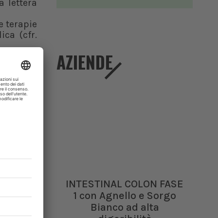
a lettera
e terapie
ca (cfr.
AZIENDE
 impatta
evenzione
lla spesa
imale, in
 il “DDL
lativo 15
INTESTINAL COLON FASE
to dalla
1 con Agnello e Sorgo
miliare è
Bianco ad alta
 un altro