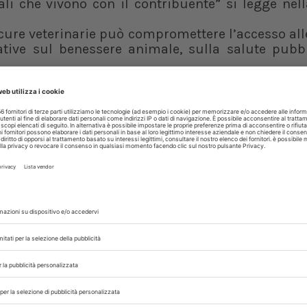
i che vivono con il contribuente” si legge nell
 cure veterinarie può compromettere l’accesso all
tive sul benessere animale, sulla salute pubbli
iscale prevista dall’ordinamento nazionale
taliana su tre;
ti nelle case italiane;
rvizio Sanitario Nazionale (Ssn) generati dalla pr
e sulla prevenzione del randagismo;
ospitata nei rifugi, con ricadute significative su
e sociale e sanitario della convivenza con un an
rincipio riconosciuto anche dal Legislatore con
 relazione con animali da affezione, Decreto legis
po nel bambino e nell’adolescente, come attesta
valore affettivo della relazione con l’animale fa
enza.
ti – introdurre con la nuova Legge di bilancio o