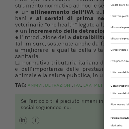
strumento normativo ad hoc le seguenti mi
● un
allineamento dell’IVA
sulle cure v
beni e
ai servizi di prima necessità
,
veterinarie “one health” legate alla prevenz
● un
incremento delle detrazioni fiscali
● l’introduzione della
detraibilità delle p
Tali misure, sostenute anche da forze polit
a migliorare la qualità della vita degli an
sanitaria.
La normativa tributaria italiana deve tenere
e dell’importanza delle prestazioni medi
animale e la salute pubblica, in un’ottica O
TAG:
ANMVI
DETRAZIONI
IVA
LAV
MEF
,
,
,
,
Se l'articolo ti è piaciuto rimani in contatto
social seguendoci su: