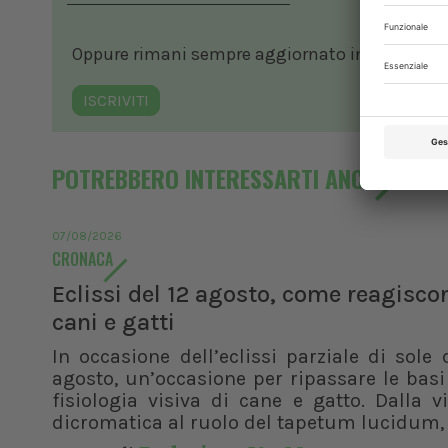
Oppure rimani sempre aggiornato in ambito vete
ISCRIVITI
POTREBBERO INTERESSARTI ANCHE
07/08/2026
CRONACA
Eclissi del 12 agosto, come reagisco
cani e gatti
In occasione dell’eclissi parziale di sole 
agosto, un’occasione per ripassare le basi
fisiologia visiva di cane e gatto. Dalla v
dicromatica al ruolo del tapetum lucidum, f