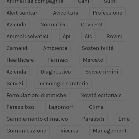
Animali da compagnia
Cani
Suini
Alert sanitari
Avicoltura
Professione
Aziende
Normative
Covid-19
Animali selvatici
Api
Aic
Bovini
Camelidi
Ambiente
Sostenibilità
Healthcare
Farmaci
Mercato
Azienda
Diagnostica
Scivac rimini
Servizi
Tecnologie sanitarie
Formulazioni dietetiche
Novità editoriale
Parassitosi
Lagomorfi
Clima
Cambiamento climatico
Parassiti
Ema
Comunicazione
Ricerca
Management