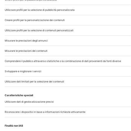
Chi Siamo
Contatti
Note Legali
Privacy
©2026 Edra S.p.a | www.edraspa.it | P.iva 08056040960
| Tel. 02/881841 | Sede legale: Viale Enrico Forlanini 21 -
20134 Milano (Italy)
Registrazione Tribunale di Milano n° 5578/2022 del
5/05/2022