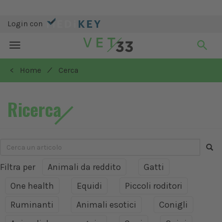
Login con
Toggle
navigation
/
< Home
Cerca
Ricerca
Filtra per
Animali da reddito
Gatti
One health
Equidi
Piccoli roditori
Ruminanti
Animali esotici
Conigli