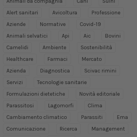
Animali da compagnia
Cani
Suini
Alert sanitari
Avicoltura
Professione
Aziende
Normative
Covid-19
Animali selvatici
Api
Aic
Bovini
Camelidi
Ambiente
Sostenibilità
Healthcare
Farmaci
Mercato
Azienda
Diagnostica
Scivac rimini
Servizi
Tecnologie sanitarie
Formulazioni dietetiche
Novità editoriale
Parassitosi
Lagomorfi
Clima
Cambiamento climatico
Parassiti
Ema
Comunicazione
Ricerca
Management