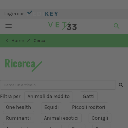
Login con
Toggle
navigation
/
< Home
Cerca
Ricerca
Filtra per
Animali da reddito
Gatti
One health
Equidi
Piccoli roditori
Ruminanti
Animali esotici
Conigli