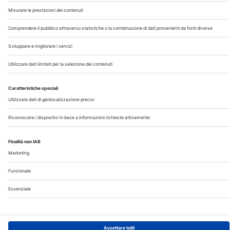
©2026 Edra S.p.a | www.edraspa.it | P.iva 08056040960
| Tel. 02/881841 | Sede legale: Viale Enrico Forlanini 21 -
20134 Milano (Italy)
Registrazione Tribunale di Milano n° 5578/2022 del
5/05/2022