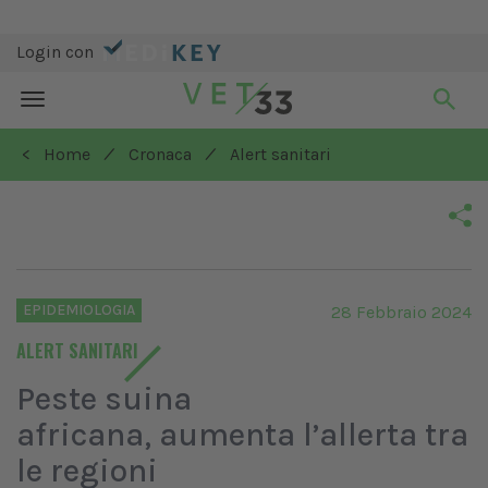
Login con
Toggle
navigation
/
/
< Home
Cronaca
Alert sanitari
EPIDEMIOLOGIA
28 Febbraio 2024
ALERT SANITARI
Peste suina
africana, aumenta l’allerta tra
le regioni