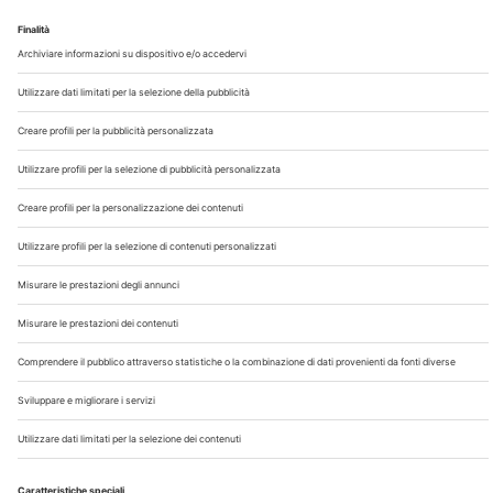
Chi Siamo
Contatti
Note Legali
Privacy
©2026 Edra S.p.a | www.edraspa.it | P.iva 08056040960