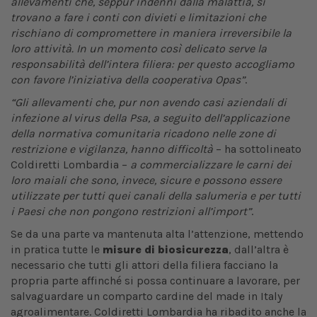
allevamenti che, seppur indenni dalla malattia, si
trovano a fare i conti con divieti e limitazioni che
rischiano di compromettere in maniera irreversibile la
loro attività. In un momento così delicato serve la
responsabilità dell’intera filiera: per questo accogliamo
con favore l’iniziativa della cooperativa Opas”
.
“Gli allevamenti che, pur non avendo casi aziendali di
infezione al virus della Psa, a seguito dell’applicazione
della normativa comunitaria ricadono nelle zone di
restrizione e vigilanza, hanno difficoltà
– ha sottolineato
Coldiretti Lombardia –
a commercializzare le carni dei
loro maiali che sono, invece, sicure e possono essere
utilizzate per tutti quei canali della salumeria e per tutti
i Paesi che non pongono restrizioni all’import”
.
Se da una parte va mantenuta alta l’attenzione, mettendo
in pratica tutte le
misure di biosicurezza
, dall’altra è
necessario che tutti gli attori della filiera facciano la
propria parte affinché si possa continuare a lavorare, per
salvaguardare un comparto cardine del made in Italy
agroalimentare. Coldiretti Lombardia ha ribadito anche la