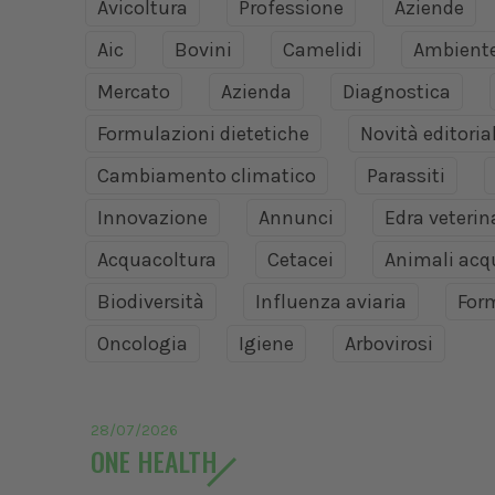
Avicoltura
Professione
Aziende
Aic
Bovini
Camelidi
Ambient
Mercato
Azienda
Diagnostica
Formulazioni dietetiche
Novità editoria
Cambiamento climatico
Parassiti
Innovazione
Annunci
Edra veteri
Acquacoltura
Cetacei
Animali acq
Biodiversità
Influenza aviaria
For
Oncologia
Igiene
Arbovirosi
28/07/2026
ONE HEALTH