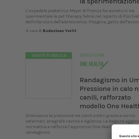
la sperimentazion
L’ospedale pediatrico Meyer di Firenze ha avviato in via
sperimentale la pet therapy felina nel reparto di Psichia
dell'infanzia e dell'adolescenza: Pitagora, gatto dell'associ
A cura di
Redazione Vet33
26/03/2026
SANITÀ PUBBLICA
ONE HEALTH
Randagismo in Um
Pressione in calo n
canili, rafforzato
modello One Healt
Diminuisce la pressione nei canili umbri grazie a servizi
veterinari, anagrafe canina e vigilanza. La Regione aggior
normativa e rafforza l’approccio One Health nella gestio
randagismo