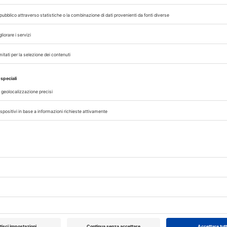
VET
10/10/2026
27/10/2025
IAA
 12/02/2027
al 14/02/2027
Roma (RM)
CANI
a (BO)
iatria
Cani dal dentista i
aiuto dei bambini.
Palermo nasce il
progetto P.E.T. Sm
Un’iniziativa sperimentale dello studio Fazio e dell’asso
Pachamama introduce gli interventi assistiti con cani p
ridurre ansia e paura nei piccoli pazienti fino a 14 anni
ro cani e
A cura di
Redazione Vet33
rati con
re
29/09/2025
IAA