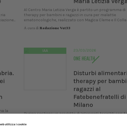
e
Maria Letizia Verg
Al Centro Maria Letizia Verga è partito un programma di
tria
therapy per bambini e ragazzi in cura per malattie
azione...
ematoncologiche, realizzato con Magica Cleme e Il Colla
A cura di
Redazione Vet33
23/03/2026
IAA
ONE HEALTH
bria.
Disturbi alimentari
ei
therapy per bambi
ragazzi al
h
Fatebenefratelli di
Milano
na la
Purina sostiene un progetto di Interventi Assistiti con A
ne del
per bambini e adolescenti con disturbi alimentari ricove
Milano. In Italia oltre 3 milioni di persone convivono con D