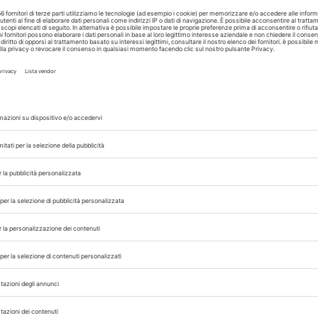
A cura di
Redazione Vet33
04/12/2025
IAA
CANI
Cani in Terapia
Intensiva, all’Ospe
ità di
di Jesi arriva la pet
getto
therapy
All’Ospedale “Carlo Urbani” di Jesi parte un progetto in
di pet therapy in Rianimazione: cani formati e certificati
coli
affiancano pazienti, familiari e operatori sanitari per ridur
A cura di
Redazione Vet33
il
ongresso Nazionale
Pillole in Oftalmolog