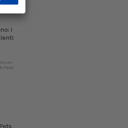
S
o: i
ienti
ato con
ub Pavia
Pets