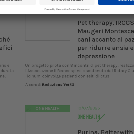
CANI
Pet therapy, IRCC
Maugeri Montescan
rché
cani accanto ai paz
efici
per ridurre ansia e
depressione
rio e
Un progetto pilota con 8 incontri di pet therapy, realizz
 durata.
l’Associazione Il Biancospino e sostenuto dal Rotary Cl
e...
Ticinum, coinvolge pazienti con esiti di ictus
A cura di
Redazione Vet33
10/07/2025
ONE HEALTH
ONE HEALTH
Purina, Betterwith