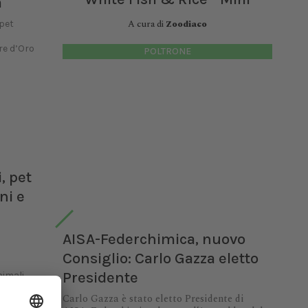
a
A cura di
Zoodiaco
 pet
re d’Oro
POLTRONE
, pet
ni e
AISA-Federchimica, nuovo
Consiglio: Carlo Gazza eletto
Presidente
nimali
rati a
Carlo Gazza è stato eletto Presidente di
ca, in...