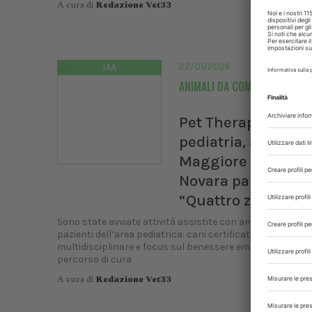
A cura di
Redazione Vet33
22/01/2026
IAA
ANIMALI DA COMPAGNIA
Pet Therapy in
pediatria, all’AOU
Maggiore della Car
Novara parte il pro
“Quattro zampe”
Sono state avviate attività assistite con animali per i pic
pazienti dell’area pediatrica: cani certificati, équipe
multidisciplinare e focus sul benessere emotivo durante 
percorso di cura
A cura di
Redazione Vet33
XXI C