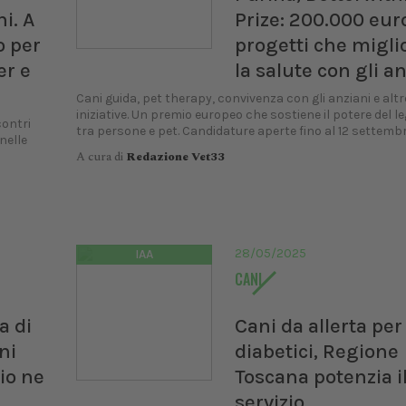
i. A
Prize: 200.000 eur
o per
progetti che migli
er e
la salute con gli a
Cani guida, pet therapy, convivenza con gli anziani e altr
iniziative. Un premio europeo che sostiene il potere del 
contri
tra persone e pet. Candidature aperte fino al 12 settemb
nelle
A cura di
Redazione Vet33
28/05/2025
IAA
CANI
a di
Cani da allerta per
ni
diabetici, Regione
io ne
Toscana potenzia i
servizio