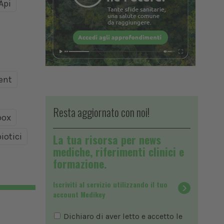
Api
ent
Resta aggiornato con noi!
ox
iotici
La tua risorsa per news
mediche, riferimenti clinici e
formazione.
Iscriviti al servizio utilizzando il tuo
account Medikey
Dichiaro di aver letto e accetto le