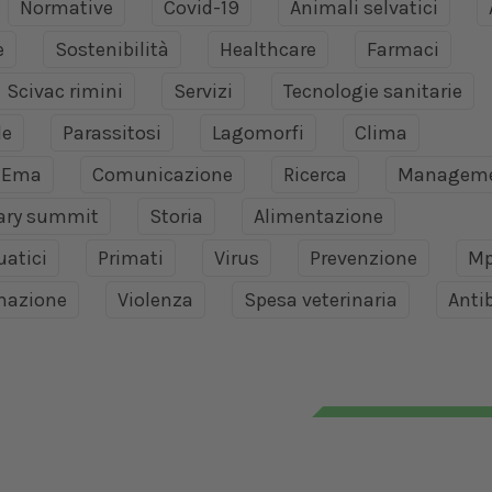
Normative
Covid-19
Animali selvatici
e
Sostenibilità
Healthcare
Farmaci
Scivac rimini
Servizi
Tecnologie sanitarie
le
Parassitosi
Lagomorfi
Clima
Ema
Comunicazione
Ricerca
Managem
nary summit
Storia
Alimentazione
uatici
Primati
Virus
Prevenzione
Mp
mazione
Violenza
Spesa veterinaria
Antib