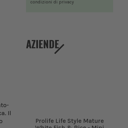
condizioni di
privacy
AZIENDE
to-
a. Il
Prolife Life Style Mature
o
White Fish & Rice - Mini