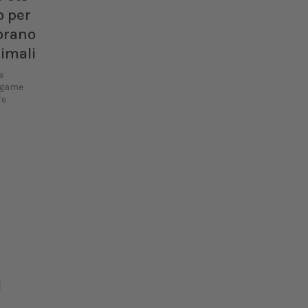
o per
orano
nimali
e
legame
re
l