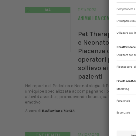
UNIS
11/11/2025
IAA
Dal
ANIMALI DA COMPAGNIA
Bologn
Pet Therapy in Ped
e Neonatologia: a
Piacenza cani e
operatori portano
sollievo ai piccoli
pazienti
Nel reparto di Pediatria e Neonatologia di Piacenza quatt
un’équipe specializzata accompagnano i bambini ricove
attività assistite, promuovendo fiducia, calma e benesse
emotivo
A cura di
Redazione Vet33
15/10/2025
ONE HEALTH