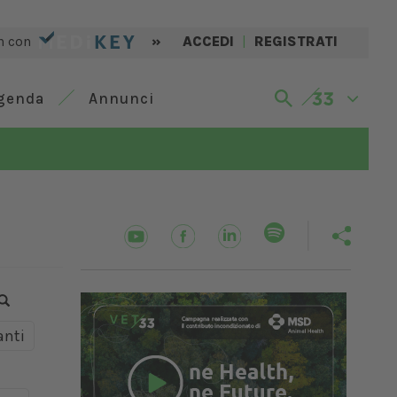
n con
»
ACCEDI
|
REGISTRATI
genda
Annunci
nti