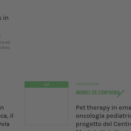
s in
i
ica ed
ilano,
08/04/2026
IAA
ANIMALI DA COMPAGNIA
in
Pet therapy in ema
ca, il
oncologia pediatric
vvia
progetto del Centr