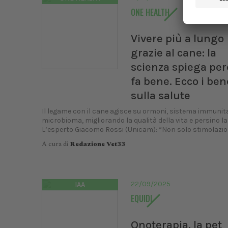
ONE HEALTH
Vivere più a lungo
grazie al cane: la
scienza spiega pe
fa bene. Ecco i ben
sulla salute
Il legame con il cane agisce su ormoni, sistema immunita
microbioma, migliorando la qualità della vita e persino la
L’esperto Giacomo Rossi (Unicam): “Non solo stimolazion
A cura di
Redazione Vet33
22/09/2025
IAA
EQUIDI
Onoterapia, la pet