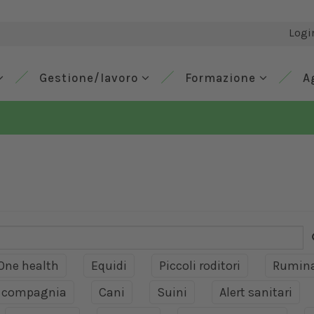
Logi
Gestione/lavoro
Formazione
A
One health
Equidi
Piccoli roditori
Rumina
a compagnia
Cani
Suini
Alert sanitari