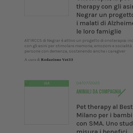
therapy con gli asin
Negrar un progett
i malati di Alzheim
le loro famiglie
All’IRCCS di Negrar è attivo un progetto di onoterapia: in
con gli asini per stimolare memoria, emozioni e socialità 
persone con demenza, sostenendo anche i caregiver
A cura di
Redazione Vet33
04/07/2025
IAA
ANIMALI DA COMPAGNIA
Pet therapy al Best
Milano per i bambi
con SMA. Uno stud
misura i benefici