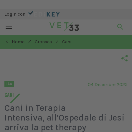
Login con
Toggle
navigation
/
/
< Home
Cronaca
Cani
IAA
04 Dicembre 2025
CANI
Cani in Terapia
Intensiva, all’Ospedale di Jesi
arriva la pet therapy