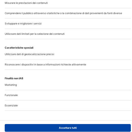
Chi Siamo
Contatti
Note Legali
Privacy
©2026 Edra S.p.a | www.edraspa.it | P.iva 08056040960
| Tel. 02/881841 | Sede legale: Viale Enrico Forlanini 21 -
20134 Milano (Italy)
Registrazione Tribunale di Milano n° 5578/2022 del
5/05/2022