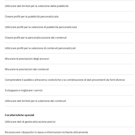
Chi Siamo
Contatti
Note Legali
Privacy
©2026 Edra S.p.a | www.edraspa.it | P.iva 08056040960
| Tel. 02/881841 | Sede legale: Viale Enrico Forlanini 21 -
20134 Milano (Italy)