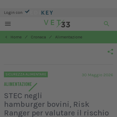
Login con
Toggle
navigation
/
/
< Home
Cronaca
Alimentazione
SICUREZZA ALIMENTARE
30 Maggio 2026
ALIMENTAZIONE
STEC negli
hamburger bovini, Risk
Ranger per valutare il rischio