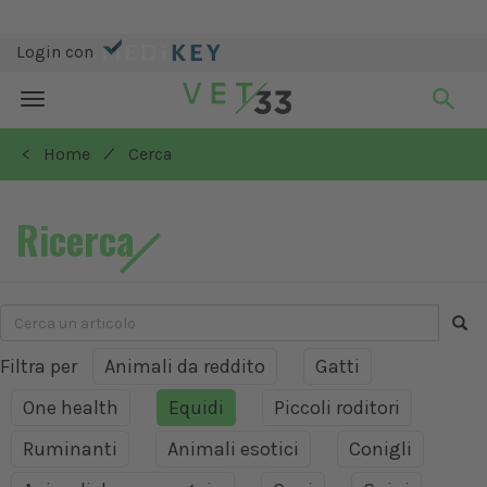
Login con
Toggle
navigation
/
< Home
Cerca
Ricerca
Filtra per
Animali da reddito
Gatti
One health
Equidi
Piccoli roditori
Ruminanti
Animali esotici
Conigli