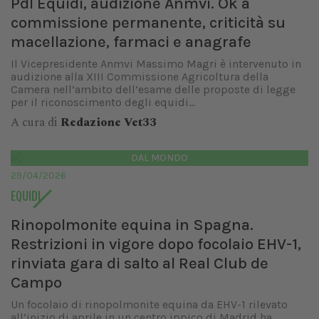
Pdl Equidi, audizione Anmvi. Ok a
commissione permanente, criticità su
macellazione, farmaci e anagrafe
Il Vicepresidente Anmvi Massimo Magri è intervenuto in
audizione alla XIII Commissione Agricoltura della
Camera nell’ambito dell’esame delle proposte di legge
per il riconoscimento degli equidi...
A cura di
Redazione Vet33
DAL MONDO
29/04/2026
EQUIDI
Rinopolmonite equina in Spagna.
Restrizioni in vigore dopo focolaio EHV-1,
rinviata gara di salto al Real Club de
Campo
Un focolaio di rinopolmonite equina da EHV-1 rilevato
all’inizio di aprile in un centro ippico di Madrid ha