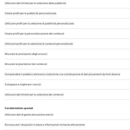
Chi Siamo
Contatti
Note Legali
Privacy
©2026 Edra S.p.a | www.edraspa.it | P.iva 08056040960
| Tel. 02/881841 | Sede legale: Viale Enrico Forlanini 21 -
20134 Milano (Italy)
Registrazione Tribunale di Milano n° 5578/2022 del
5/05/2022