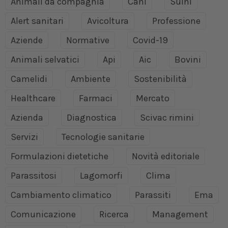
Animali da compagnia
Cani
Suini
Alert sanitari
Avicoltura
Professione
Aziende
Normative
Covid-19
Animali selvatici
Api
Aic
Bovini
Camelidi
Ambiente
Sostenibilità
Healthcare
Farmaci
Mercato
Azienda
Diagnostica
Scivac rimini
Servizi
Tecnologie sanitarie
Formulazioni dietetiche
Novità editoriale
Parassitosi
Lagomorfi
Clima
Cambiamento climatico
Parassiti
Ema
Comunicazione
Ricerca
Management