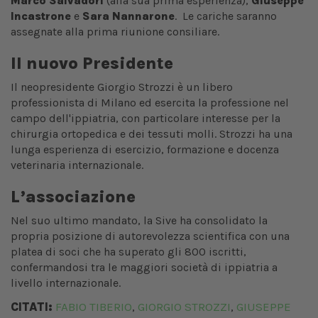
Marco Salvadori
(alla sua prima esperienza),
Giuseppe
Incastrone
e
Sara Nannarone
.
Le cariche saranno
assegnate alla prima riunione consiliare.
Il nuovo Presidente
Il neopresidente Giorgio Strozzi è un libero
professionista di Milano ed esercita la professione nel
campo dell'ippiatria, con particolare interesse per la
chirurgia ortopedica e dei tessuti molli. Strozzi ha una
lunga esperienza di esercizio, formazione e docenza
veterinaria internazionale.
L’associazione
Nel suo ultimo mandato, la Sive ha consolidato la
propria posizione di autorevolezza scientifica con una
platea di soci che ha superato gli 800 iscritti,
confermandosi tra le maggiori società di ippiatria a
livello internazionale.
CITATI:
FABIO TIBERIO
GIORGIO STROZZI
GIUSEPPE
,
,