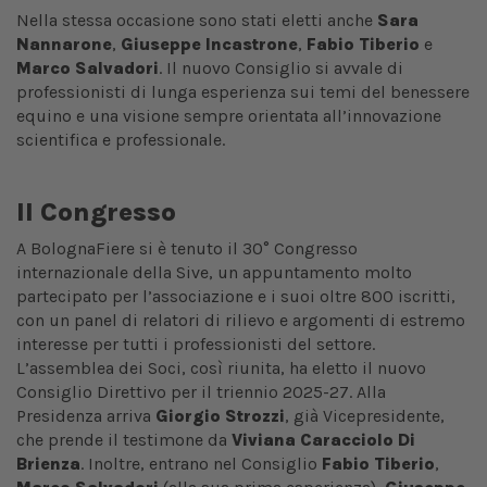
Nella stessa occasione sono stati eletti anche
Sara
Nannarone
,
Giuseppe Incastrone
,
Fabio Tiberio
e
Marco Salvadori
. Il nuovo Consiglio si avvale di
professionisti di lunga esperienza sui temi del benessere
equino e una visione sempre orientata all’innovazione
scientifica e professionale.
Il Congresso
A BolognaFiere si è tenuto il 30° Congresso
internazionale della Sive, un appuntamento molto
partecipato per l’associazione e i suoi oltre 800 iscritti,
con un panel di relatori di rilievo e argomenti di estremo
interesse per tutti i professionisti del settore.
L’assemblea dei Soci, così riunita, ha eletto il nuovo
Consiglio Direttivo per il triennio 2025-27. Alla
Presidenza arriva
Giorgio Strozzi
, già Vicepresidente,
che prende il testimone da
Viviana Caracciolo Di
Brienza
. Inoltre, entrano nel Consiglio
Fabio Tiberio
,