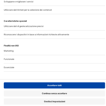
Privacy
©2026 Edra S.p.a | www.edraspa.it | P.iva 08056040960
| Tel. 02/881841 | Sede legale: Viale Enrico Forlanini 21 -
20134 Milano (Italy)
Registrazione Tribunale di Milano n° 5578/2022 del
5/05/2022