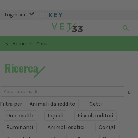
Login con
Toggle
navigation
/
< Home
Cerca
Ricerca
Filtra per
Animali da reddito
Gatti
One health
Equidi
Piccoli roditori
Ruminanti
Animali esotici
Conigli