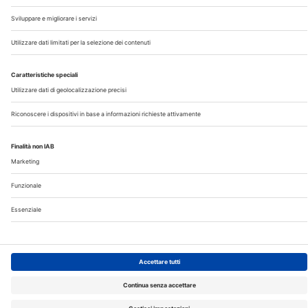
©2026 Edra S.p.a | www.edraspa.it | P.iva 08056040960
| Tel. 02/881841 | Sede legale: Viale Enrico Forlanini 21 -
20134 Milano (Italy)
Registrazione Tribunale di Milano n° 5578/2022 del
5/05/2022