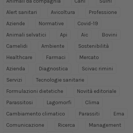
Animali da compagnia
Cani
Suini
Alert sanitari
Avicoltura
Professione
Aziende
Normative
Covid-19
Animali selvatici
Api
Aic
Bovini
Camelidi
Ambiente
Sostenibilità
Healthcare
Farmaci
Mercato
Azienda
Diagnostica
Scivac rimini
Servizi
Tecnologie sanitarie
Formulazioni dietetiche
Novità editoriale
Parassitosi
Lagomorfi
Clima
Cambiamento climatico
Parassiti
Ema
Comunicazione
Ricerca
Management