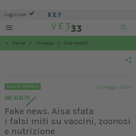
Login con
Toggle
navigation
/
/
< Home
Cronaca
One Health
SALUTE ANIMALE
21 Maggio 2026
ONE HEALTH
Fake news. Aisa sfata
i falsi miti su vaccini, zoonosi
e nutrizione