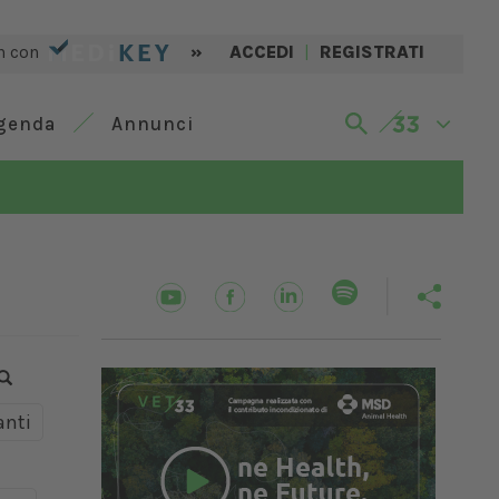
n con
»
ACCEDI
|
REGISTRATI
genda
Annunci
nti