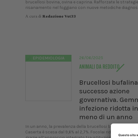
brucellosi bovina, ovina e caprina. Rafforzate le strategie
risanamento nel foggiano con nuove metodiche diagnos
A cura di
Redazione Vet33
26/06/2025
EPIDEMIOLOGIA
ANIMALI DA REDDITO
Brucellosi bufalina
successo azione
governativa. Gem
infezione ridotta i
meno di un anno
In un anno, la prevalenza della brucellosi bufalina in prov
Caserta è scesa dal 9,6% al 2,7%. Focolai ridotti a meno de
grazie all’approccio integrato tra istituzioni e servizi...