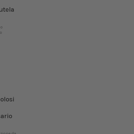
utela
to
io
olosi
ario
ezione da