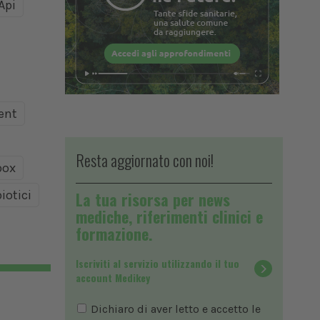
Api
ent
Resta aggiornato con noi!
ox
iotici
La tua risorsa per news
mediche, riferimenti clinici e
formazione.
Iscriviti al servizio utilizzando il tuo
account Medikey
Dichiaro di aver letto e accetto le