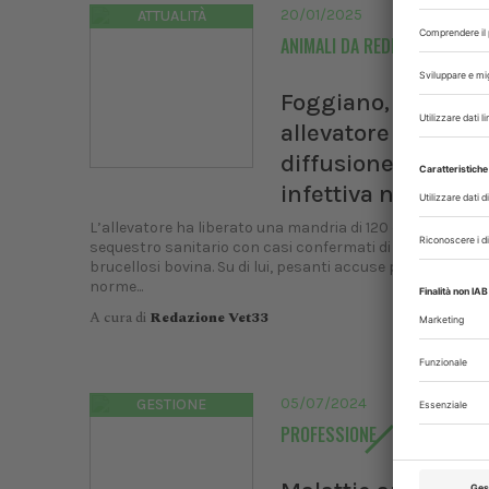
UNIS
20/01/2025
ATTUALITÀ
ANIMALI DA REDDITO
Dal
Bologn
Foggiano, denunci
allevatore per
diffusione di malat
infettiva nei bovini
L’allevatore ha liberato una mandria di 120 capi sottopo
sequestro sanitario con casi confermati di tubercolosi e
brucellosi bovina. Su di lui, pesanti accuse per violazione 
norme...
A cura di
Redazione Vet33
05/07/2024
GESTIONE
PROFESSIONE