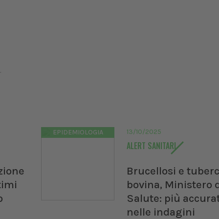
.
13/10/2025
EPIDEMIOLOGIA
ALERT SANITARI
zione
Brucellosi e tuberc
timi
bovina, Ministero 
o
Salute: più accura
nelle indagini