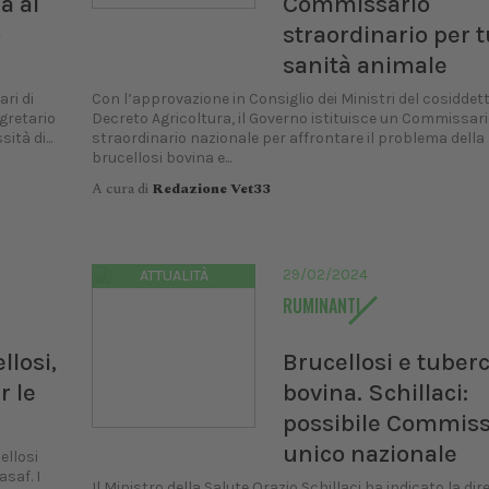
a al
Commissario
o
straordinario per t
sanità animale
ri di
Con l’approvazione in Consiglio dei Ministri del cosiddet
gretario
Decreto Agricoltura, il Governo istituisce un Commissar
tà di...
straordinario nazionale per affrontare il problema della
brucellosi bovina e...
A cura di
Redazione Vet33
29/02/2024
ATTUALITÀ
RUMINANTI
llosi,
Brucellosi e tuberc
r le
bovina. Schillaci:
possibile Commiss
unico nazionale
ellosi
asaf. I
Il Ministro della Salute Orazio Schillaci ha indicato la dir