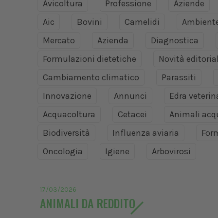
Avicoltura
Professione
Aziende
Aic
Bovini
Camelidi
Ambient
Mercato
Azienda
Diagnostica
Formulazioni dietetiche
Novità editoria
Cambiamento climatico
Parassiti
Innovazione
Annunci
Edra veteri
Acquacoltura
Cetacei
Animali acq
Biodiversità
Influenza aviaria
For
Oncologia
Igiene
Arbovirosi
17/03/2026
ANIMALI DA REDDITO