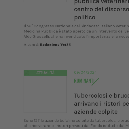
pubblica veterinari
centro del discors
politico
Il 52° Congresso Nazionale del Sindacato Italiano Veterina
Medicina Pubblica è stato aperto da un intervento del Se
Aldo Grasselli, che ha rivendicato l’importanza e la necessi
A cura di
Redazione Vet33
09/04/2024
ATTUALITÀ
RUMINANTI
Tubercolosi e bruce
arrivano i ristori pe
aziende colpite
Sono 157 le aziende bufaline colpite da tubercolosi e bruc
che riceveranno i ristori previsti dal Fondo istituito dal M