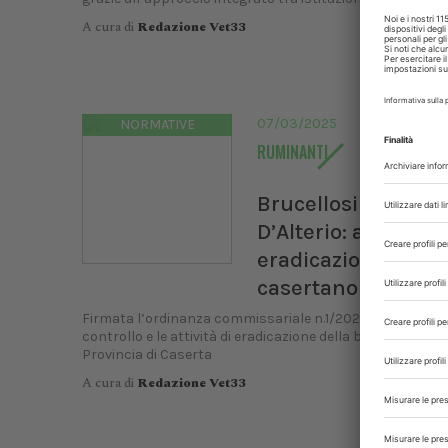
A cura di
Redazione Vet33
07/03/2025
NORMATIVE
RUMINANTI
Brucellosi bufalina
D’Alterio: al via azi
eradicazione nel
casertano
Firmata l’ordinanza commissariale n.1/2025 per intensifi
controllo e le attività di eradicazione della brucellosi bufa
Provincia di Caserta
A cura di
Redazione Vet33
XXI C