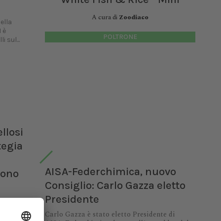
A cura di
Zoodiaco
ella
 è
POLTRONE
 sul...
llosi
tegia
AISA-Federchimica, nuovo
cono
Consiglio: Carlo Gazza eletto
Presidente
zione
Carlo Gazza è stato eletto Presidente di
evalenza