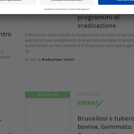
Brucellosi e tuberc
in vigore i nuovi
programmi di
eradicazione
ntro
Il Ministero della Salute, in linea con la normativa europ
adottato nuovi programmi di eradicazione della brucellos
tubercolosi. La loro adozione è finalizzata non solo a gar
la...
il
 spese
A cura di
Redazione Vet33
07/05/2024
ATTUALITÀ
RUMINANTI
,
Brucellosi e tuberc
bovina, Gemmato: