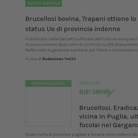
SALUTE ANIMALE
Brucellosi bovina, Trapani ottiene lo
status Ue di provincia indenne
Pubblicato nella Gazzetta ufficiale dell’Unione europea il
riconoscimento dopo anni di controlli su 219 allevamenti
Rafforzate le garanzie sanitarie per filiera e consumatori
A cura di
Redazione Vet33
15/12/2025
EPIDEMIOLOGIA
ALERT SANITARI
Brucellosi. Eradica
vicina in Puglia, ul
focolai nel Gargan
Quasi tutte le province pugliesi e lucane sono indenni da