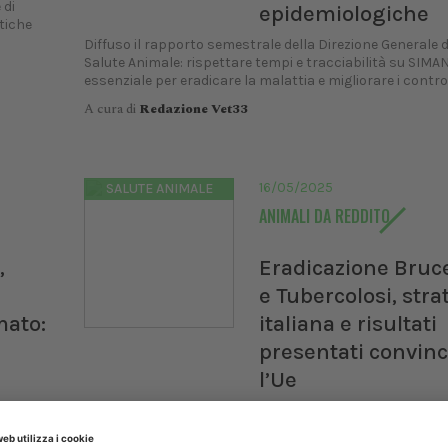
 di
epidemiologiche
tiche
Diffuso il rapporto semestrale della Direzione Generale d
Salute Animale: rispettare tempi e tracciabilità su SIMAN
essenziale per eradicare la malattia e migliorare i controlli
A cura di
Redazione Vet33
16/05/2025
SALUTE ANIMALE
ANIMALI DA REDDITO
,
Eradicazione Bruce
e Tubercolosi, stra
mato:
italiana e risultati
n
presentati convin
l’Ue
incia di
Presentati a Bruxelles i progressi delle misure di eradica
ll’1%
ottenuti dal Governo italiano nella lotta alla brucellosi e
tubercolosi. In provincia di Caserta, in pochi anni, la pr