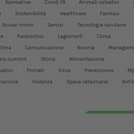
Normative
Covid-19
Animali selvatici
e
Sostenibilità
Healthcare
Farmaci
Scivac rimini
Servizi
Tecnologie sanitarie
le
Parassitosi
Lagomorfi
Clima
Ema
Comunicazione
Ricerca
Managem
nary summit
Storia
Alimentazione
uatici
Primati
Virus
Prevenzione
Mp
mazione
Violenza
Spesa veterinaria
Antib