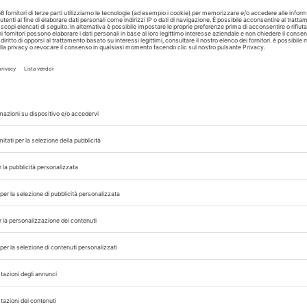
di...
A cura di
Redazione Vet33
18/02/2025
POLTRONE
RUMINANTI
,
Brucellosi e Tuberc
oni di
Paolo Calistri nom
sub Commissario
nazionale
care il
Il dirigente dell’Istituto Zooprofilattico Sperimentale di 
lina in
Molise affiancherà Nicola D’Alterio per accelerare l’erad
delle patologie bovine e bufaline nelle aree...
A cura di
Redazione Vet33
ongresso Nazionale
Pillole in Oftalmolog