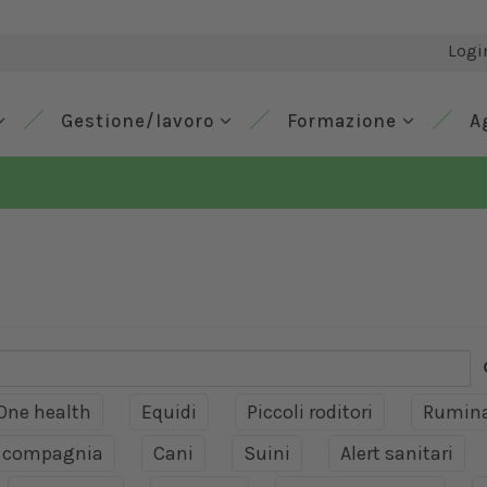
Logi
Gestione/lavoro
Formazione
A
One health
Equidi
Piccoli roditori
Rumina
a compagnia
Cani
Suini
Alert sanitari