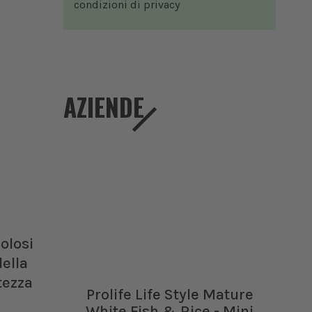
condizioni di
privacy
AZIENDE
olosi
della
tezza
Prolife Life Style Mature
White Fish & Rice - Mini