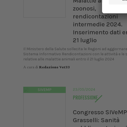
Malattie animali e
zoonosi,
rendicontazioni
intermedie 2024.
Inserimento dati e
21 luglio
Il Ministero della Salute sollecita le Regioni ad aggiornare 
Sistema Informativo Rendicontazioni con le attività e le
relative alle malattie animali entro il 21 luglio 2024
A cura di
Redazione Vet33
23/05/2024
SIVEMP
PROFESSIONE
Congresso SIVeMP
Grasselli: Sanità