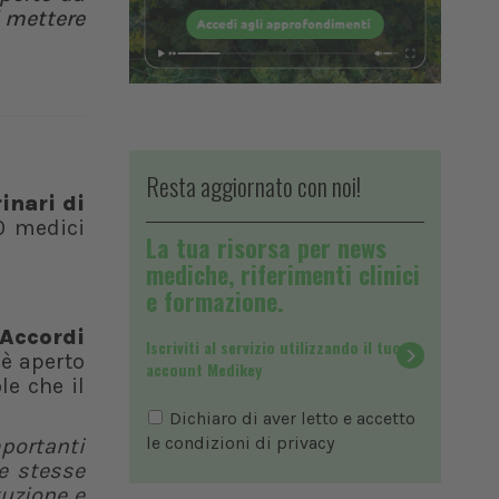
i mettere
Resta aggiornato con noi!
inari di
0 medici
La tua risorsa per news
mediche, riferimenti clinici
e formazione.
 Accordi
Iscriviti al servizio utilizzando il tuo
i è aperto
account Medikey
le che il
Dichiaro di aver letto e accetto
le condizioni di
privacy
mportanti
le stesse
tuzione e