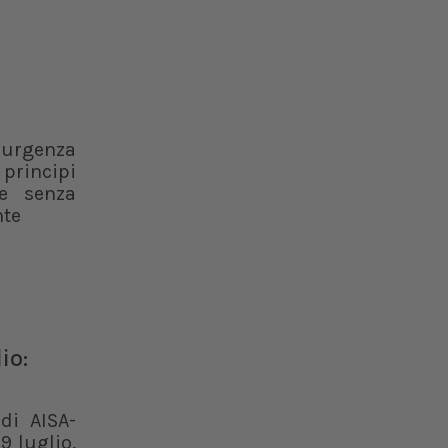
 urgenza
 principi
ce senza
nte
io:
di AISA-
9 luglio,