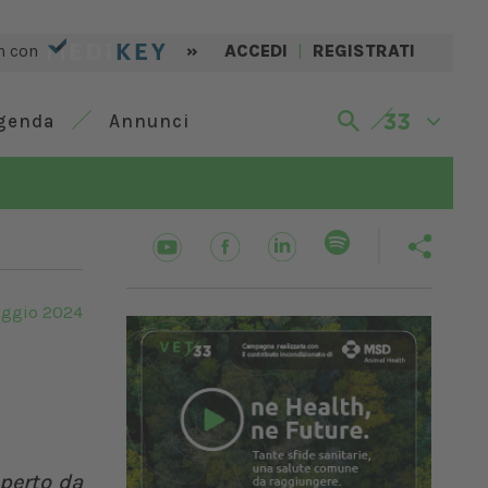
n con
»
ACCEDI
|
REGISTRATI
genda
Annunci
ggio 2024
aperto da