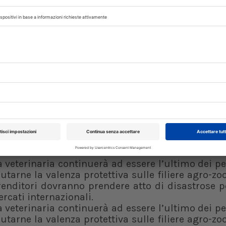
ie infettive non mancano, in campo veterinario 
ana (Psa) che sta mettendo in serio pericolo un
di euro, gli Usa hanno da poco bloccato i nostri
ra che non lo ricordiamo quando serve, che le 
a tempestività e il rigore sono essenziali per con
ccorrono subito risorse massicce che faranno ri
riodo se l’infezione dilaga.
 e strutture improvvisate senza che vengano pot
 e senza mettere in campo risorse nuove non porter
alle loro responsabilità storiche.
egretario, è che se non saremo ascoltati, se non c
nità pubblica, chi ne pagherà le conseguenze
deboli economicamente.
a veterinaria continuerà ad essere l’ultimo dei pe
lutarne la valenza protettiva sulle filiere agro-zo
prenditori dovranno prendere atto di disastrose p
ercati internazionali.
a veterinaria continuerà ad essere l’ultimo dei pe
lutarne la valenza protettiva sulle filiere agro-zo