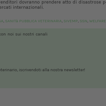
prenditori dovranno prendere atto di disastrose p
ercati internazionali.
SA
SANITà PUBBLICA VETERINARIA
SIVEMP
SSN
WELFARE
,
,
,
,
 con noi sui nostri canali
rinario, iscrivendoti alla nostra newsletter!