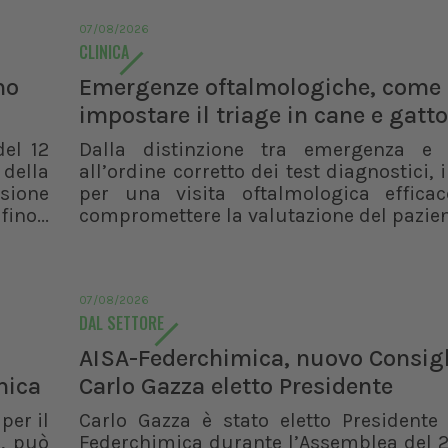
07/08/2026
CLINICA
no
Emergenze oftalmologiche, come
impostare il triage in cane e gatto
del 12
Dalla distinzione tra emergenza e
 della
all’ordine corretto dei test diagnostici, i
isione
per una visita oftalmologica effica
ino...
compromettere la valutazione del pazie
07/08/2026
DAL SETTORE
AISA-Federchimica, nuovo Consigl
mica
Carlo Gazza eletto Presidente
per il
Carlo Gazza è stato eletto Presidente 
, può
Federchimica durante l’Assemblea del 2