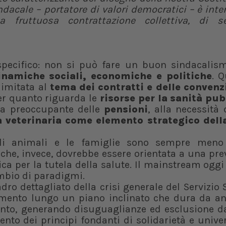
ndacale – portatore di valori democratici – è inte
 fruttuosa contrattazione collettiva, di s
 specifico: non si può fare un buon sindacalis
inamiche sociali, economiche e politiche
. Q
limitata al
tema dei contratti e delle convenz
per quanto riguarda le
risorse per la sanità pub
ma preoccupante delle
pensioni
, alla necessità 
 veterinaria come elemento strategico dell
 gli animali e le famiglie sono sempre meno 
che, invece, dovrebbe essere orientata a una pr
a per la tutela della salute. Il mainstream oggi
ambio di paradigmi.
dro dettagliato della crisi generale del Servizio 
mento lungo un piano inclinato che dura da an
ento, generando disuguaglianze ed esclusione da
mento dei principi fondanti di solidarietà e univ