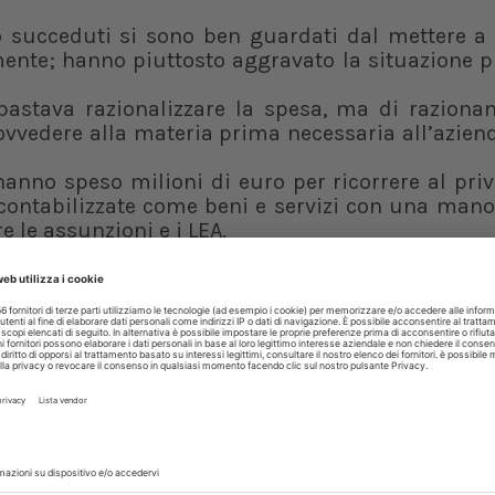
no succeduti si sono ben guardati dal mettere a
almente; hanno piuttosto aggravato la situazione
 bastava razionalizzare la spesa, ma di raziona
edere alla materia prima necessaria all’azienda
nno speso milioni di euro per ricorrere al priv
i contabilizzate come beni e servizi con una man
 le assunzioni e i LEA.
inate alla sanità negli altri Paesi Ue basterebbe l
del 2022 (dati Mef) e agire di conseguenza: il 
 lordi al mese a fronte di una spesa sanitaria 
i per un pro-capite di 2.144 euro.
 a 35mila euro sono invece il 13,94% del totale e v
redditi in prevalenza da lavoro dipendente o pensi
le, pensioni, cassa integrazione, sostegno alla dis
nzialmente dalle tasse che pagano i lavoratori d
e ringraziare per aver ricevuto cure gratis, rin
 le tasse correttamente.