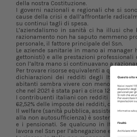
della nostra Costituzione.
I governi nazionali e regionali che si so
cause della crisi e dall’affrontarle radic
su continui tagli di spesa.
L’aziendalismo in sanità ci ha illusi che
razionamento non ha saputo nemmeno provv
personale, il fattore principale del Ssn.
Le aziende sanitarie in mano ai manager ha
gettonisti) e alle prestazioni professional
con l’altra mano si continuavano a razionare
Per trovare risorse equivalenti a quelle dest
dichiarazioni dei redditi degli Italiani 
abitanti sembra vivere con meno di 1000 €
che nel 2021 è stata pari a circa 127 miliard
I contribuenti italiani con redditi superiori
62,52% delle imposte dei redditi, che sono 
Il welfare (sanità pubblica, assistenza socia
alla non autosufficienza) è sostenuto esse
e i pensionati. Se qualcuno in Italia vuol
lavora nel Ssn per l’abnegazione e chi paga