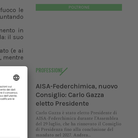
POLTRONE
 fuoco le
 puntando
mento in
: il suo
ato (e ai
o, mentre
PROFESSIONE
eggere le
60% degli
nazionale
AISA-Federchimica, nuovo
Consiglio: Carlo Gazza
ersano il
eletto Presidente
one.
abilità e
Carlo Gazza è stato eletto Presidente di
ipendenti
AISA-Federchimica durante l’Assemblea
del 29 luglio, che ha rinnovato il Consiglio
grazi chi
di Presidenza fino alla conclusione del
mandato nel 2027. Andrea...