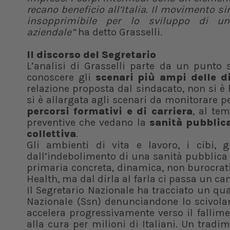
recano beneficio all’Italia. Il movimento si
insopprimibile per lo sviluppo di una
aziendale”
ha detto Grasselli.
Il discorso del Segretario
L’analisi di Grasselli parte da un punto
conoscere gli
scenari più ampi delle d
relazione proposta dal sindacato, non si è 
si è allargata agli scenari da monitorare 
percorsi formativi e di carriera
, al te
preventive che vedano la
sanità pubblica
collettiva
.
Gli ambienti di vita e lavoro, i cibi,
dall’indebolimento di una sanità pubblica 
primaria concreta, dinamica, non burocratic
Health, ma dal dirla al farla ci passa un c
Il Segretario Nazionale ha tracciato un qua
Nazionale (Ssn) denunciandone lo scivola
accelera progressivamente verso il fallim
alla cura per milioni di Italiani. Un tradi