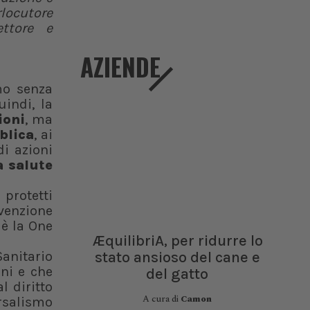
rlocutore
ettore e
AZIENDE
mo senza
uindi, la
ioni
, ma
blica
, ai
di azioni
a salute
protetti
evenzione
 è la One
ÆquilibriA, per ridurre lo
stato ansioso del cane e
Sanitario
ni e che
del gatto
l diritto
A cura di
Camon
ersalismo