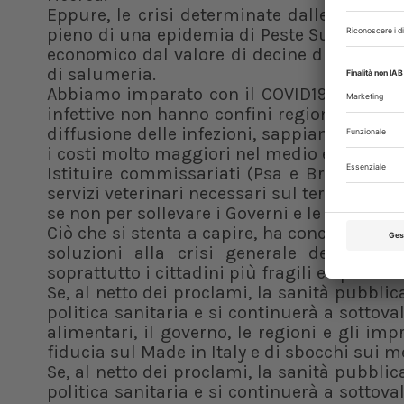
Eppure, le crisi determinate dalle malatt
pieno di una epidemia di Peste Suina Afric
economico dal valore di decine di miliardi 
di salumeria.
Abbiamo imparato con il COVID19, ma semb
infettive non hanno confini regionali, che l
diffusione delle infezioni, sappiamo che o
i costi molto maggiori nel medio e lungo pe
Istituire commissariati (Psa e Brucellosi)
servizi veterinari necessari sul territorio
se non per sollevare i Governi e le Regioni d
Ciò che si stenta a capire, ha concluso il S
soluzioni alla crisi generale della sa
soprattutto i cittadini più fragili e i più 
Se, al netto dei proclami, la sanità pubblic
politica sanitaria e si continuerà a sottova
alimentari, il governo, le regioni e gli im
fiducia sul Made in Italy e di sbocchi sui m
Se, al netto dei proclami, la sanità pubblic
politica sanitaria e si continuerà a sottova