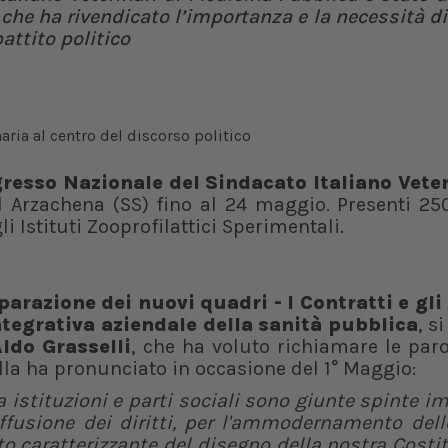
, che ha rivendicato l’importanza e la necessità d
attito politico
resso Nazionale del Sindacato Italiano Veter
d Arzachena (SS) fino al 24 maggio. Presenti 25
i Istituti Zooprofilattici Sperimentali.
parazione dei nuovi quadri - I Contratti e gli
integrativa aziendale della sanità pubblica
, s
ldo Grasselli
, che ha voluto richiamare le paro
lla ha pronunciato in occasione del 1° Maggio:
a istituzioni e parti sociali sono giunte spinte i
diffusione dei diritti, per l'ammodernamento del
o caratterizzante del disegno della nostra Costi