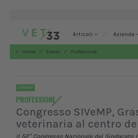
Articoli
Aziende
/
/
< Home
Eventi
Professione
SIVEMP
PROFESSIONE
Congresso SIVeMP, Gras
veterinaria al centro de
Il 52° Congresso Nazionale del Sindacato I