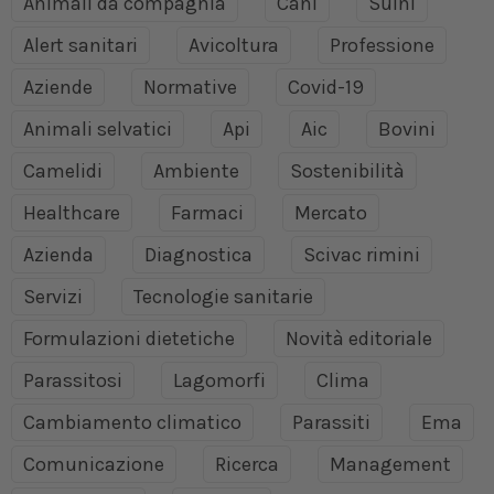
Animali da compagnia
Cani
Suini
Alert sanitari
Avicoltura
Professione
Aziende
Normative
Covid-19
Animali selvatici
Api
Aic
Bovini
Camelidi
Ambiente
Sostenibilità
Healthcare
Farmaci
Mercato
Azienda
Diagnostica
Scivac rimini
Servizi
Tecnologie sanitarie
Formulazioni dietetiche
Novità editoriale
Parassitosi
Lagomorfi
Clima
Cambiamento climatico
Parassiti
Ema
Comunicazione
Ricerca
Management