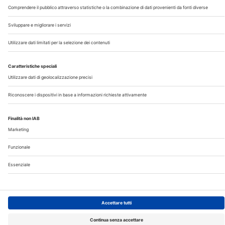
©2026 Edra S.p.a | www.edraspa.it | P.iva 08056040960
| Tel. 02/881841 | Sede legale: Viale Enrico Forlanini 21 -
20134 Milano (Italy)
Registrazione Tribunale di Milano n° 5578/2022 del
5/05/2022