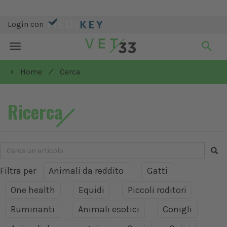
Login con
Toggle
navigation
/
< Home
Cerca
Ricerca
Filtra per
Animali da reddito
Gatti
One health
Equidi
Piccoli roditori
Ruminanti
Animali esotici
Conigli