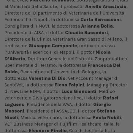
al Ministero della Salute, il professor
Aniello Anastasio
,
Direttore del Dipartimento di Veterinaria dell’Università
Federico II di Napoli, la dottoressa
Carla Bernasconi
,
Consigliera di FNOVI, la dottoressa
Arianna Bolla
,
Presidente di AISA, il dottor
Claudio Bussadori
,
Direttore della Clinica Veterinaria Gran Sasso di Milano, il
professore
Giuseppe Campanile
, ordinario presso
l’Università Federico II di Napoli, il dottor
Nicola
D’Alterio
, Direttore Generale dell’Istituto Zooprofilattico
Sperimentale di Teramo, la dottoressa
Francesca Del
Baldo
, Ricercatrice all’Università di Bologna, la
dottoressa
Valentina Di Dio
, Vet Account Manager di
SantéVet, la dottoressa
Elena Folpini
, Managing Director
di NewLine RDM, il dottor
Luca Giansanti
, Medico
veterinario e Divulgatore scientifico, il dottor
Rafael
Laguens
, Presidente della WVA, il dottor
Giorgio
Massoni
, Presidente di ASSALCO, il dottor
Stefano
Nicoli
, Medico veterinario, la dottoressa
Paola Nobili
,
VET Business Manager di Fujifilm Healthcare Italia, la
dottoressa
Eleonora Pinello
, Ceo di Justfortails, la