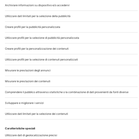
Chi Siamo
Contatti
Note Legali
Privacy
©2026 Edra S.p.a | www.edraspa.it | P.iva 08056040960