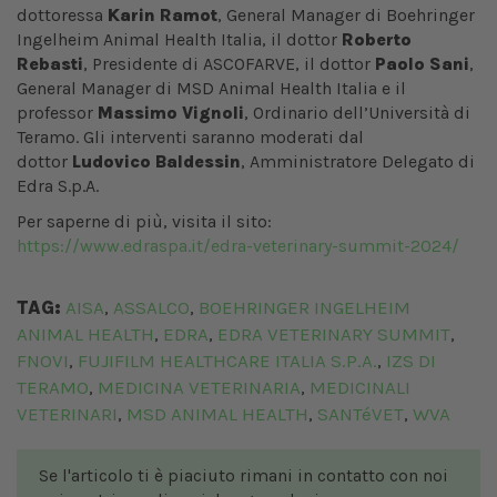
dottoressa
Karin Ramot
, General Manager di Boehringer
Ingelheim Animal Health Italia, il dottor
Roberto
Rebasti
, Presidente di ASCOFARVE, il dottor
Paolo Sani
,
General Manager di MSD Animal Health Italia e il
professor
Massimo Vignoli
, Ordinario dell’Università di
Teramo. Gli interventi saranno moderati dal
dottor
Ludovico Baldessin
, Amministratore Delegato di
Edra S.p.A.
Per saperne di più, visita il sito:
https://www.edraspa.it/edra-veterinary-summit-2024/
TAG:
AISA
ASSALCO
BOEHRINGER INGELHEIM
,
,
ANIMAL HEALTH
EDRA
EDRA VETERINARY SUMMIT
,
,
,
FNOVI
FUJIFILM HEALTHCARE ITALIA S.P.A.
IZS DI
,
,
TERAMO
MEDICINA VETERINARIA
MEDICINALI
,
,
VETERINARI
MSD ANIMAL HEALTH
SANTéVET
WVA
,
,
,
Se l'articolo ti è piaciuto rimani in contatto con noi