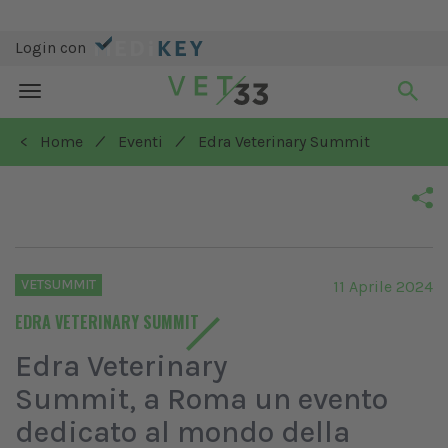
Login con
Toggle
navigation
/
/
< Home
Eventi
Edra Veterinary Summit
VETSUMMIT
11 Aprile 2024
EDRA VETERINARY SUMMIT
Edra Veterinary
Summit, a Roma un evento
dedicato al mondo della