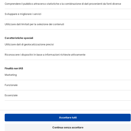
©2026 Edra S.p.a | www.edraspa.it | P.iva 08056040960
| Tel. 02/881841 | Sede legale: Viale Enrico Forlanini 21 -
20134 Milano (Italy)
Registrazione Tribunale di Milano n° 5578/2022 del
5/05/2022