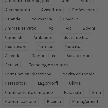
Animali da compagnia
Cani
Suini
Alert sanitari
Avicoltura
Professione
Aziende
Normative
Covid-19
Animali selvatici
Api
Aic
Bovini
Camelidi
Ambiente
Sostenibilità
Healthcare
Farmaci
Mercato
Azienda
Diagnostica
Scivac rimini
Servizi
Tecnologie sanitarie
Formulazioni dietetiche
Novità editoriale
Parassitosi
Lagomorfi
Clima
Cambiamento climatico
Parassiti
Ema
Comunicazione
Ricerca
Management