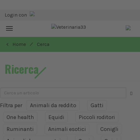
Login con
Toggle
navigation
/
< Home
Cerca
Ricerca
Filtra per
Animali da reddito
Gatti
One health
Equidi
Piccoli roditori
Ruminanti
Animali esotici
Conigli