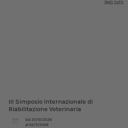
Vedi tutti
ionale di
XXI Congresso Naziona
naria
Dal 12/02/2027
al 14/02/2027
Bologna (BO)