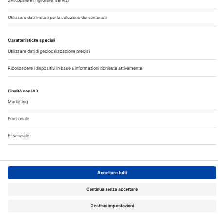
©2026 Edra S.p.a | www.edraspa.it | P.iva 08056040960
| Tel. 02/881841 | Sede legale: Viale Enrico Forlanini 21 -
20134 Milano (Italy)
Registrazione Tribunale di Milano n° 5578/2022 del
5/05/2022