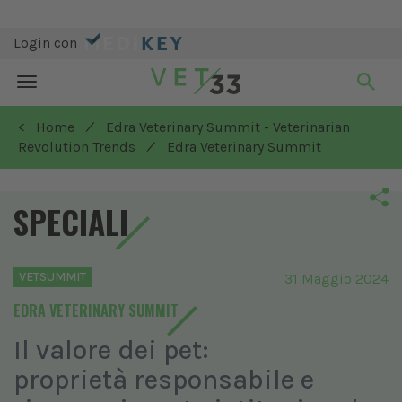
Login con
Toggle
navigation
/
< Home
Edra Veterinary Summit - Veterinarian
/
Revolution Trends
Edra Veterinary Summit
SPECIALI
VETSUMMIT
31 Maggio 2024
EDRA VETERINARY SUMMIT
Il valore dei pet:
proprietà responsabile e