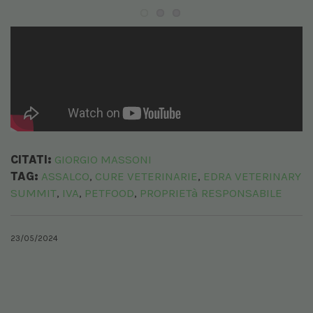
Previous
Next
CITATI:
GIORGIO MASSONI
TAG:
ASSALCO
CURE VETERINARIE
EDRA VETERINARY
,
,
SUMMIT
IVA
PETFOOD
PROPRIETà RESPONSABILE
,
,
,
23/05/2024