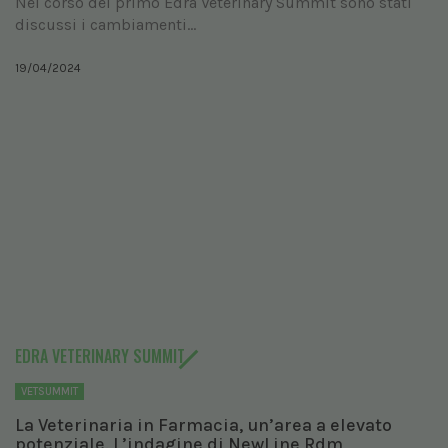
Nel corso del primo Edra Veterinary Summit sono stati
discussi i cambiamenti...
19/04/2024
EDRA VETERINARY SUMMIT
VETSUMMIT
La Veterinaria in Farmacia, un’area a elevato
potenziale. L’indagine di NewLine Rdm