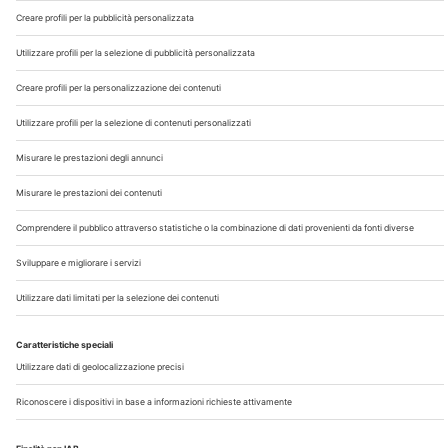
Chi Siamo
Contatti
Note Legali
Privacy
©2026 Edra S.p.a | www.edraspa.it | P.iva 08056040960
| Tel. 02/881841 | Sede legale: Viale Enrico Forlanini 21 -
20134 Milano (Italy)