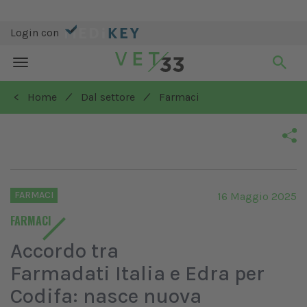
Login con
Toggle
navigation
/
/
< Home
Dal settore
Farmaci
FARMACI
16 Maggio 2025
FARMACI
Accordo tra
Farmadati Italia e Edra per
Codifa: nasce nuova