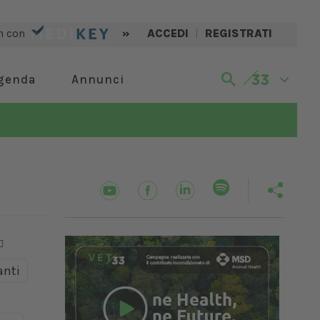
n con
»
ACCEDI
|
REGISTRATI
genda
Annunci
nti