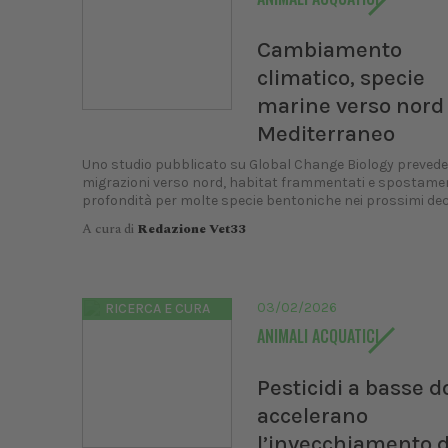
Cambiamento
climatico, specie
marine verso nord
Mediterraneo
Uno studio pubblicato su Global Change Biology prevede
migrazioni verso nord, habitat frammentati e spostamen
profondità per molte specie bentoniche nei prossimi de
A cura di
Redazione Vet33
03/02/2026
RICERCA E CURA
ANIMALI ACQUATICI
Pesticidi a basse d
accelerano
l’invecchiamento d