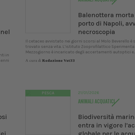
Balenottera morta
porto di Napoli, av
 nel
necroscopia
Il cetaceo avvistato nei giorni scorsi al Molo Beverello è 
trovato senza vita. L’istituto Zooprofilattico Sperimental
Mezzogiorno è incaricato degli accertamenti autoptici e..
ti in
A cura di
Redazione Vet33
cenni
21/01/2026
PESCA
ANIMALI ACQUATICI
osi
Biodiversità marin
entra in vigore l’a
ei
globale per le acq