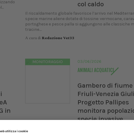
lizzando
col caldo
...
Il riscaldamento globale favorisce l’arrivo nel Mediterra
specie marine aliene dotate di tossine: vermocane, carav
portoghese e pesce palla si aggiungono alle classiche 
tracine....
A cura di
Redazione Vet33
03/06/2026
MONITORAGGIO
ANIMALI ACQUATICI
Gambero di fiume 
i
Friuli-Venezia Giul
SeA
Progetto Pallipes
G in
monitora popolazi
specie invasive
 agli
Il progetto Pallipes, finanziato da Interreg Italia-Sloveni
ntrazioni
2027, aggiorna lo stato delle popolazioni di gambero di f