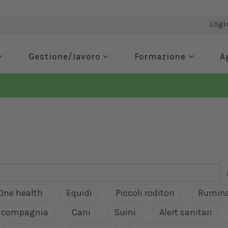
Logi
Gestione/lavoro
Formazione
A
One health
Equidi
Piccoli roditori
Rumina
a compagnia
Cani
Suini
Alert sanitari