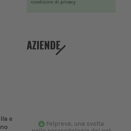
condizioni di
privacy
AZIENDE
lla e
Felpreva, una svolta
ano
nella parassitologia dei pet