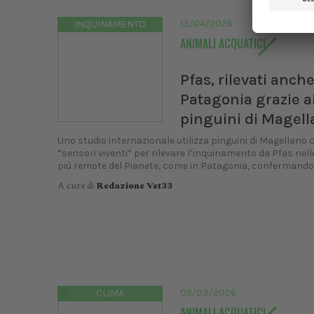
13/04/2026
INQUINAMENTO
ANIMALI ACQUATICI
Pfas, rilevati anche
Patagonia grazie a
pinguini di Magel
Uno studio internazionale utilizza pinguini di Magellano
“sensori viventi” per rilevare l’inquinamento da Pfas nell
più remote del Pianete, come in Patagonia, confermando l
A cura di
Redazione Vet33
09/03/2026
CLIMA
ANIMALI ACQUATICI