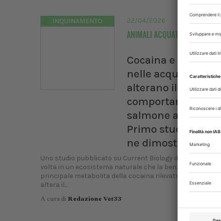
UNIS
22/04/2026
INQUINAMENTO
Dal 
ANIMALI ACQUATICI
Bologn
Cocaina e metaboli
nelle acque dolci
alterano il
comportamento de
salmone atlantico.
Primo studio in na
ne dimostra l'effet
Uno studio pubblicato su Current Biology dimostra per 
volta in un ecosistema naturale che la benzoilecgonina,
principale metabolita della cocaina rilevato nelle acque r
altera il...
A cura di
Redazione Vet33