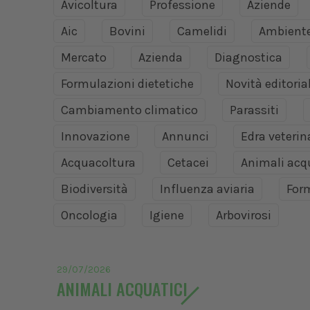
Avicoltura
Professione
Aziende
Aic
Bovini
Camelidi
Ambient
Mercato
Azienda
Diagnostica
Formulazioni dietetiche
Novità editoria
Cambiamento climatico
Parassiti
Innovazione
Annunci
Edra veteri
Acquacoltura
Cetacei
Animali acq
Biodiversità
Influenza aviaria
For
Oncologia
Igiene
Arbovirosi
29/07/2026
ANIMALI ACQUATICI