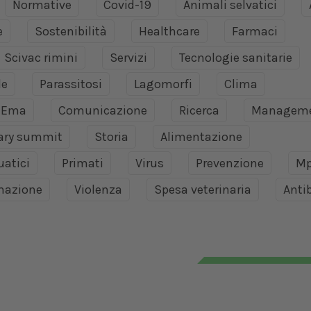
Normative
Covid-19
Animali selvatici
e
Sostenibilità
Healthcare
Farmaci
Scivac rimini
Servizi
Tecnologie sanitarie
le
Parassitosi
Lagomorfi
Clima
Ema
Comunicazione
Ricerca
Managem
nary summit
Storia
Alimentazione
uatici
Primati
Virus
Prevenzione
Mp
mazione
Violenza
Spesa veterinaria
Antib