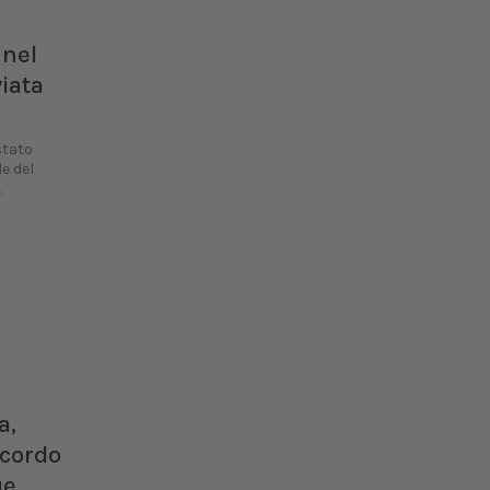
 nel
viata
stato
e del
.
a,
ccordo
ue