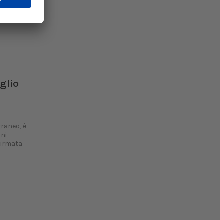
glio
rraneo, è
oni
firmata