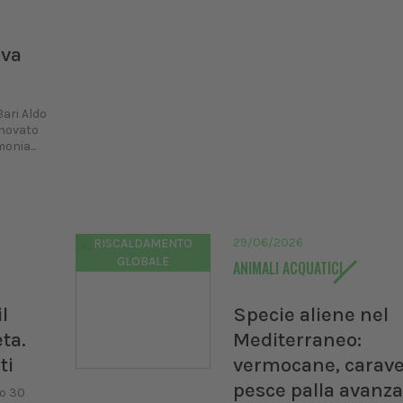
ova
Bari Aldo
nnovato
onia...
29/06/2026
RISCALDAMENTO
GLOBALE
ANIMALI ACQUATICI
l
Specie aliene nel
ta.
Mediterraneo:
ti
vermocane, carave
pesce palla avanz
to 30