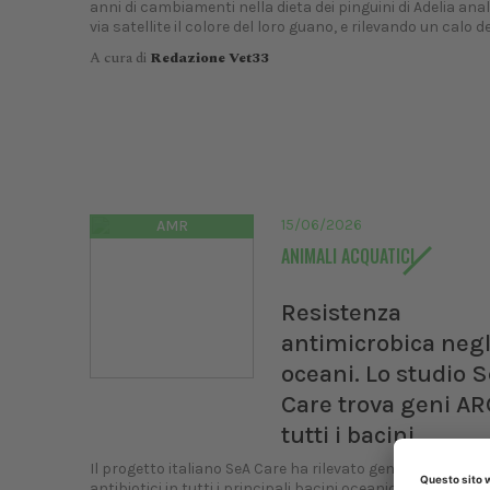
anni di cambiamenti nella dieta dei pinguini di Adelia ana
via satellite il colore del loro guano, e rilevando un calo del
A cura di
Redazione Vet33
15/06/2026
AMR
ANIMALI ACQUATICI
Resistenza
antimicrobica negl
oceani. Lo studio 
Care trova geni AR
tutti i bacini
Il progetto italiano SeA Care ha rilevato geni di resistenza
antibiotici in tutti i principali bacini oceanici, con conce