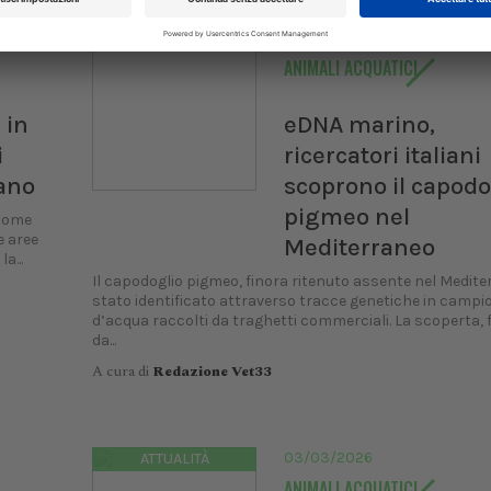
30/03/2026
RICERCA
ANIMALI ACQUATICI
 in
eDNA marino,
i
ricercatori italiani
lano
scoprono il capodo
pigmeo nel
 come
e aree
Mediterraneo
a...
Il capodoglio pigmeo, finora ritenuto assente nel Medite
stato identificato attraverso tracce genetiche in campi
d’acqua raccolti da traghetti commerciali. La scoperta, 
da...
A cura di
Redazione Vet33
03/03/2026
ATTUALITÀ
ANIMALI ACQUATICI