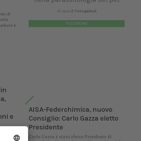
A cura di
Vetoquinol
neo di
ella
POLTRONE
meduse e
in
ia,
AISA-Federchimica, nuovo
oni e
Consiglio: Carlo Gazza eletto
Presidente
a 2021-
Carlo Gazza è stato eletto Presidente di
iume in