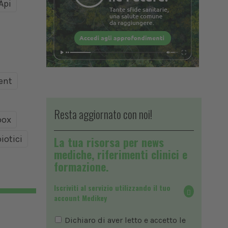
Api
ent
Resta aggiornato con noi!
ox
iotici
La tua risorsa per news
mediche, riferimenti clinici e
formazione.
Iscriviti al servizio utilizzando il tuo
account Medikey
Dichiaro di aver letto e accetto le