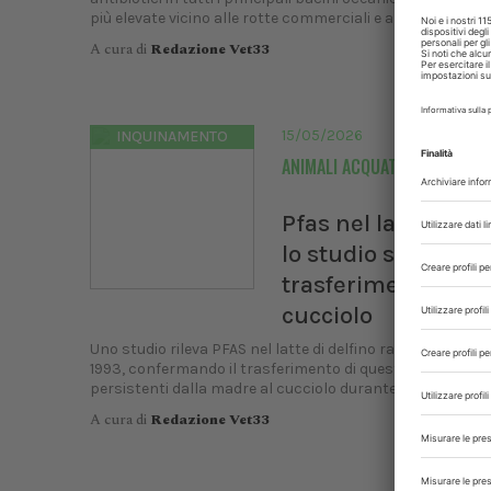
più elevate vicino alle rotte commerciali e alle coste...
A cura di
Redazione Vet33
15/05/2026
INQUINAMENTO
ANIMALI ACQUATICI
Pfas nel latte di de
lo studio sul
trasferimento mad
cucciolo
Uno studio rileva PFAS nel latte di delfino raccolto tra il 199
1993, confermando il trasferimento di questi contaminan
persistenti dalla madre al cucciolo durante l'allattamen
A cura di
Redazione Vet33
XXI C