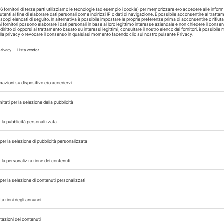
Friuli-Venezia Giulia e nell’area transfrontaliera italo-slov
A cura di
Redazione Vet33
24/04/2026
FORMAZIONE
PROFESSIONE
lfino,
AquaVET, il proget
Erasmus+ per la
re-
medicina degli an
acquatici in Egitto
Nigeria
1 e il
ti
Il progetto Erasmus+ AquaVET punta a istituire il primo 
to
laurea magistrale interdisciplinare in “Aquatic Animals 
and Ecosystem Health” in Egitto e Nigeria, colmando il div
A cura di
Redazione Vet33
ongresso Nazionale
Pillole in Oftalmolog