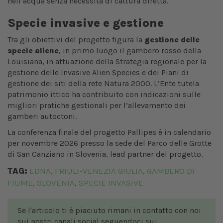
nell’acqua senza necessità di cattura diretta.
Specie invasive e gestione
Tra gli obiettivi del progetto figura la
gestione delle
specie aliene
, in primo luogo il gambero rosso della
Louisiana, in attuazione della Strategia regionale per la
gestione delle Invasive Alien Species e dei Piani di
gestione dei siti della rete Natura 2000. L’Ente tutela
patrimonio ittico ha contribuito con indicazioni sulle
migliori pratiche gestionali per l’allevamento dei
gamberi autoctoni.
La conferenza finale del progetto Pallipes è in calendario
per novembre 2026 presso la sede del Parco delle Grotte
di San Canziano in Slovenia, lead partner del progetto.
TAG:
EDNA
FRIULI-VENEZIA GIULIA
GAMBERO DI
,
,
FIUME
SLOVENIA
SPECIE INVASIVE
,
,
Se l'articolo ti è piaciuto rimani in contatto con noi
sui nostri canali social seguendoci su: