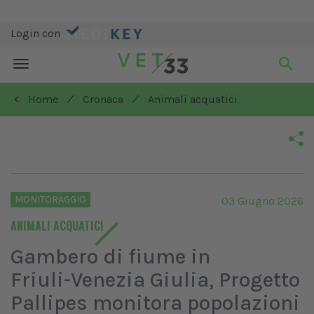
Login con
Toggle
navigation
/
/
< Home
Cronaca
Animali acquatici
MONITORAGGIO
03 Giugno 2026
ANIMALI ACQUATICI
Gambero di fiume in
Friuli-Venezia Giulia, Progetto
Pallipes monitora popolazioni