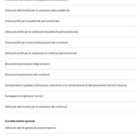
Chi Siamo
Contatti
Note Legali
Privacy
©2026 Edra S.p.a | www.edraspa.it | P.iva 08056040960