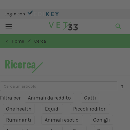
Login con
Toggle
navigation
/
< Home
Cerca
Ricerca
Filtra per
Animali da reddito
Gatti
One health
Equidi
Piccoli roditori
Ruminanti
Animali esotici
Conigli