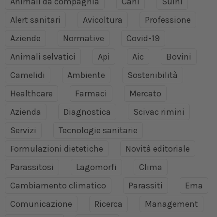
Animali da compagnia
Cani
Suini
Alert sanitari
Avicoltura
Professione
Aziende
Normative
Covid-19
Animali selvatici
Api
Aic
Bovini
Camelidi
Ambiente
Sostenibilità
Healthcare
Farmaci
Mercato
Azienda
Diagnostica
Scivac rimini
Servizi
Tecnologie sanitarie
Formulazioni dietetiche
Novità editoriale
Parassitosi
Lagomorfi
Clima
Cambiamento climatico
Parassiti
Ema
Comunicazione
Ricerca
Management