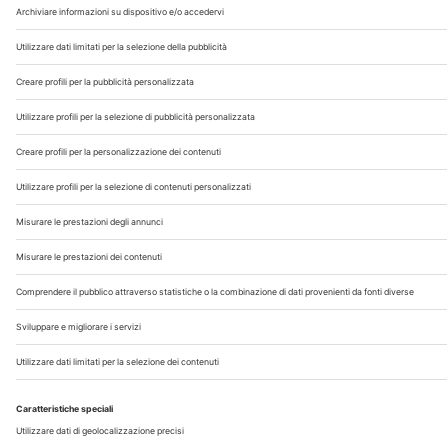
Chi Siamo
Contatti
Note Legali
Privacy
©2026 Edra S.p.a | www.edraspa.it | P.iva 08056040960
| Tel. 02/881841 | Sede legale: Viale Enrico Forlanini 21 -
20134 Milano (Italy)
Registrazione Tribunale di Milano n° 5578/2022 del
5/05/2022