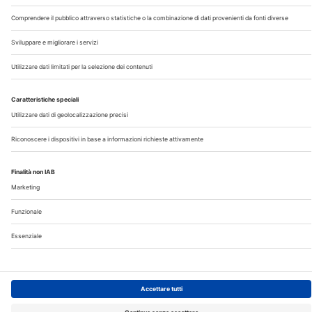
©2026 Edra S.p.a | www.edraspa.it | P.iva 08056040960
| Tel. 02/881841 | Sede legale: Viale Enrico Forlanini 21 -
20134 Milano (Italy)
Registrazione Tribunale di Milano n° 5578/2022 del
5/05/2022