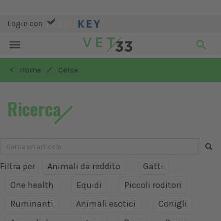
Login con
Toggle
navigation
/
< Home
Cerca
Ricerca
Filtra per
Animali da reddito
Gatti
One health
Equidi
Piccoli roditori
Ruminanti
Animali esotici
Conigli