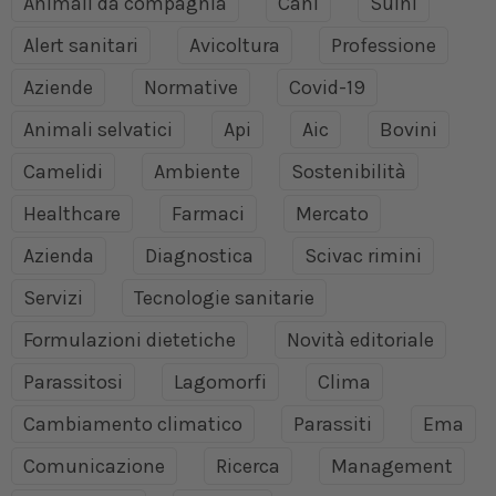
Animali da compagnia
Cani
Suini
Alert sanitari
Avicoltura
Professione
Aziende
Normative
Covid-19
Animali selvatici
Api
Aic
Bovini
Camelidi
Ambiente
Sostenibilità
Healthcare
Farmaci
Mercato
Azienda
Diagnostica
Scivac rimini
Servizi
Tecnologie sanitarie
Formulazioni dietetiche
Novità editoriale
Parassitosi
Lagomorfi
Clima
Cambiamento climatico
Parassiti
Ema
Comunicazione
Ricerca
Management