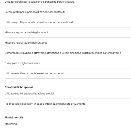
Chi Siamo
Contatti
Note Legali
Privacy
©2026 Edra S.p.a | www.edraspa.it | P.iva 08056040960
| Tel. 02/881841 | Sede legale: Viale Enrico Forlanini 21 -
20134 Milano (Italy)
Registrazione Tribunale di Milano n° 5578/2022 del
5/05/2022