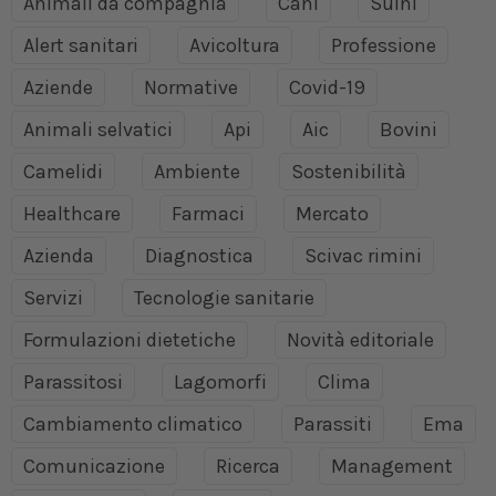
Animali da compagnia
Cani
Suini
Alert sanitari
Avicoltura
Professione
Aziende
Normative
Covid-19
Animali selvatici
Api
Aic
Bovini
Camelidi
Ambiente
Sostenibilità
Healthcare
Farmaci
Mercato
Azienda
Diagnostica
Scivac rimini
Servizi
Tecnologie sanitarie
Formulazioni dietetiche
Novità editoriale
Parassitosi
Lagomorfi
Clima
Cambiamento climatico
Parassiti
Ema
Comunicazione
Ricerca
Management