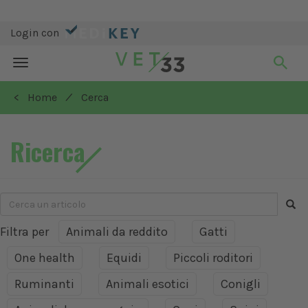
Login con
Toggle
navigation
/
< Home
Cerca
Ricerca
Filtra per
Animali da reddito
Gatti
One health
Equidi
Piccoli roditori
Ruminanti
Animali esotici
Conigli