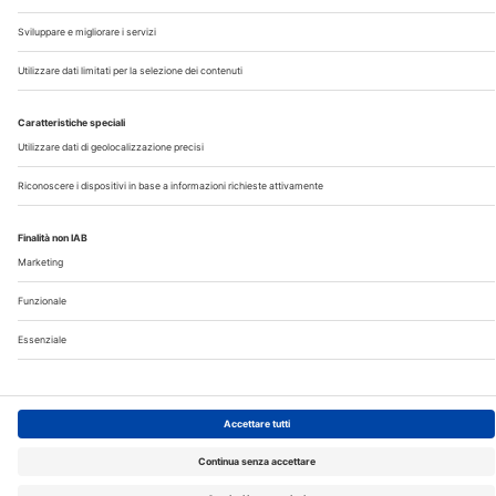
©2026 Edra S.p.a | www.edraspa.it | P.iva 08056040960
| Tel. 02/881841 | Sede legale: Viale Enrico Forlanini 21 -
20134 Milano (Italy)
Registrazione Tribunale di Milano n° 5578/2022 del
5/05/2022