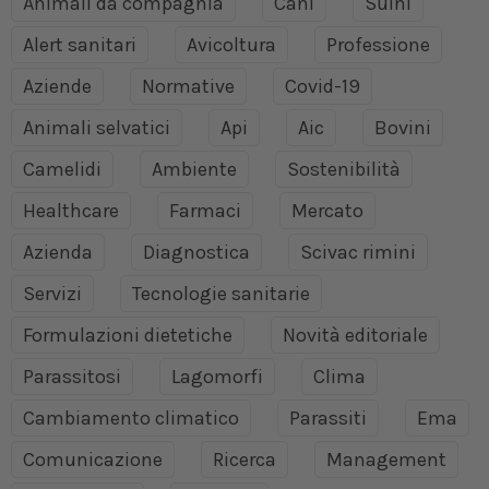
Animali da compagnia
Cani
Suini
Alert sanitari
Avicoltura
Professione
Aziende
Normative
Covid-19
Animali selvatici
Api
Aic
Bovini
Camelidi
Ambiente
Sostenibilità
Healthcare
Farmaci
Mercato
Azienda
Diagnostica
Scivac rimini
Servizi
Tecnologie sanitarie
Formulazioni dietetiche
Novità editoriale
Parassitosi
Lagomorfi
Clima
Cambiamento climatico
Parassiti
Ema
Comunicazione
Ricerca
Management