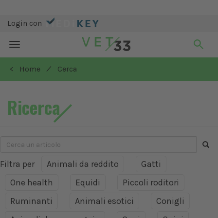
Login con
Toggle
navigation
/
< Home
Cerca
Ricerca
Filtra per
Animali da reddito
Gatti
One health
Equidi
Piccoli roditori
Ruminanti
Animali esotici
Conigli