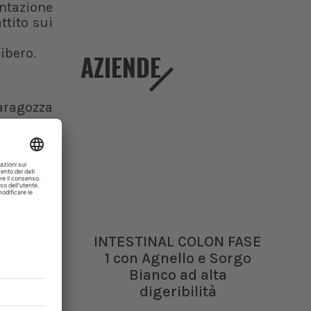
entazione
ttito sui
libero.
AZIENDE
aragozza
amente è
perienza
Paesi tra
 e spesso
 sui temi
 animale
INTESTINAL COLON FASE
1 con Agnello e Sorgo
onferenze
Bianco ad alta
figli.
digeribilità