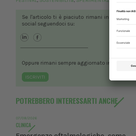
FESTIVAL
SOSTENIBILITà
SPERIMENTAZIONE ANIM
,
,
Se l'articolo ti è piaciuto rimani in contatto
social seguendoci su:
Oppure rimani sempre aggiornato in ambito vete
ISCRIVITI
POTREBBERO INTERESSARTI ANCHE
07/08/2026
CLINICA
Emergenze oftalmologiche, come