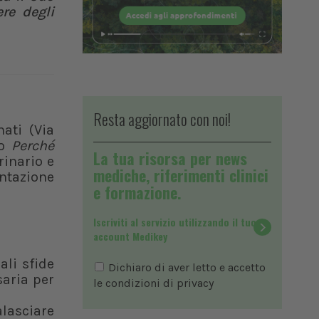
re degli
Resta aggiornato con noi!
nati (Via
ro
Perché
La tua risorsa per news
rinario e
mediche, riferimenti clinici
entazione
e formazione.
Iscriviti al servizio utilizzando il tuo
account Medikey
ali sfide
Dichiaro di aver letto e accetto
aria per
le condizioni di
privacy
alasciare