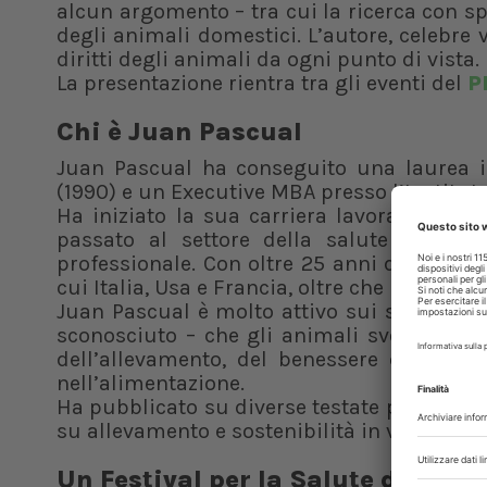
alcun argomento – tra cui la ricerca con sp
degli animali domestici. L’autore, celebre v
diritti degli animali da ogni punto di vista.
La presentazione rientra tra gli eventi del
P
Chi è Juan Pascual
Juan Pascual ha conseguito una laurea in
(1990) e un Executive MBA presso l’Institu
Ha iniziato la sua carriera lavorando in
passato al settore della salute animal
professionale. Con oltre 25 anni di esperien
cui Italia, Usa e Francia, oltre che in Spagn
Juan Pascual è molto attivo sui social med
sconosciuto – che gli animali svolgono nel
dell’allevamento, del benessere degli an
nell’alimentazione.
Ha pubblicato su diverse testate profession
su allevamento e sostenibilità in vari forum 
Un Festival per la Salute del Pia