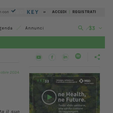
n con
»
ACCEDI
|
REGISTRATI
genda
Annunci
tobre 2024
ta il suo