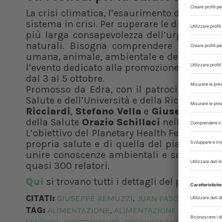
La crisi climatica, l’esaurimento delle riso
sistema in crisi. Per superare le difficolt
più larga consapevolezza dell’urgente nece
naturali. Bisogna comprendere e promu
umana, animale, ambientale e della comunit
l’evento dedicato alla promozione della con
dal 3 al 5 ottobre.
Promosso da Edra, con il patrocinio del C
Salute e dell’Università e della Ricerca, il 
Ricciardi
,
Stefano Vella
e
Giuseppe Rem
della Salute
Orazio Schillaci
nella giornat
L’obiettivo del Planetary Health Festival è 
propria salute e di quella del pianeta, in 
unire conoscenze ambientali e sanitarie. In
quasi 300 relatori.
Qui
si trovano tutti i dettagli del program
CITATI:
GIUSEPPE REMUZZI
JUAN PASCUAL
ORAZI
,
,
TAG:
ALIMENTAZIONE
ALIMENTAZIONE ANIMALE
B
,
,