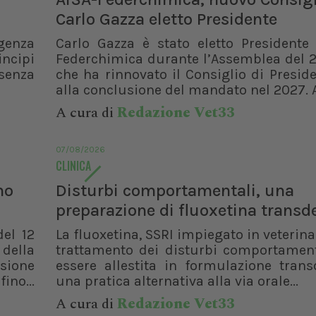
Bologna (BO)
Carlo Gazza eletto Presidente
genza
Carlo Gazza è stato eletto Presidente 
incipi
Federchimica durante l’Assemblea del 2
senza
che ha rinnovato il Consiglio di Presid
alla conclusione del mandato nel 2027. A
A cura di
Redazione Vet33
07/08/2026
CLINICA
no
Disturbi comportamentali, una
preparazione di fluoxetina trans
del 12
La fluoxetina, SSRI impiegato in veterinar
 della
trattamento dei disturbi comportament
isione
essere allestita in formulazione trans
ino...
una pratica alternativa alla via orale...
A cura di
Redazione Vet33