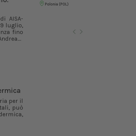
Vet
Polonia (POL)
di AISA-
Ro
9 luglio,
enza fino
ndrea...
dermica
ia per il
ali, può
dermica,