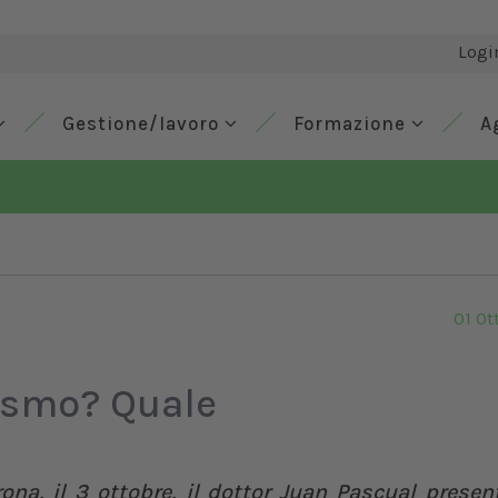
Logi
Gestione/lavoro
Formazione
A
01 Ot
ismo? Quale
ona, il 3 ottobre, il dottor Juan Pascual presen