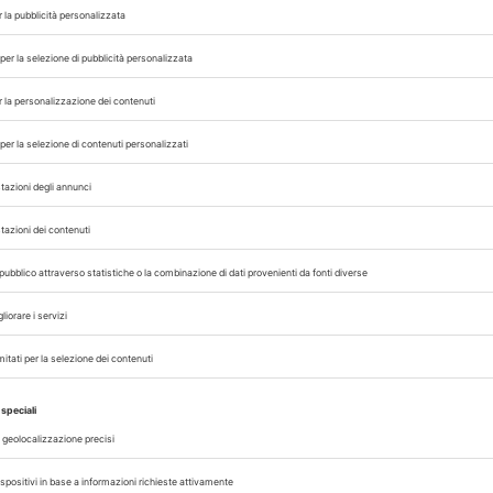
rse naturali e le disuguaglianze globali sono segn
à che questa nuova epoca porta con sé, è indispens
ssità di riequilibrare il rapporto tra l’uomo e 
overe la
Planetary Health
, l’interconnessione t
à. Da queste esigenze nasce il Planetary Health 
sapevolezza sulla salute del pianeta che si terrà
omune di Verona, di Regione Veneto e dei Minist
festival presenta un comitato scientifico guidato 
uzzi
. L’evento vedrà anche la partecipazione del
a di apertura del Festival.
coinvolgere attivamente il cittadino nella promozi
una discussione che porti a pianificare azioni f
 calendario conta oltre 60 iniziative con il cont
ma.
O SCHILLACI
SEFANO VELLA
WALTER RICCIARDI
,
,
ENESSERE ANIMALE
LIBRI
NATURA ONNIVORA
PLANETAR
,
,
,