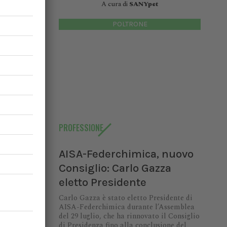
A cura di
SANYpet
ali di un
abile una
POLTRONE
i sistemi
ra salute
Festival,
 a Verona
eri della
da
Walter
 Ministro
PROFESSIONE
one della
uture per
AISA-Federchimica, nuovo
ributo di
Consiglio: Carlo Gazza
eletto Presidente
Carlo Gazza è stato eletto Presidente di
AISA-Federchimica durante l’Assemblea
Y HEALTH
del 29 luglio, che ha rinnovato il Consiglio
di Presidenza fino alla conclusione del