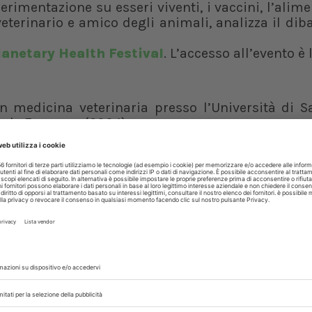
erimentazione su esseri viventi, i vaccini, l’alim
eterinario e amico degli animali, analizza il diba
lanetary Health Festival
. L’accesso all’evento è 
 medicina veterinaria presso l’Università di S
to de Empresa (2004).
 cliniche per animali da produzione e successiv
e, dove ha maturato gran parte della sua es
za nel settore, ha ricoperto incarichi in diversi 
a e America Latina.
ia, dove educa il pubblico sul ruolo cruciale –
la società. I suoi articoli informativi spaziano
imali e sull’importanza dei prodotti di origine
ali e blog di divulgazione scientifica, e tenuto c
tecnici e università. Juan è sposato e ha quattro 
neta