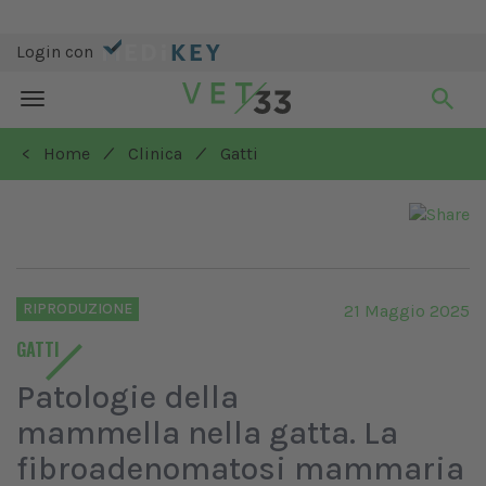
Login con
Toggle
navigation
/
/
< Home
Clinica
Gatti
RIPRODUZIONE
21 Maggio 2025
GATTI
Patologie della
mammella nella gatta. La
fibroadenomatosi mammaria