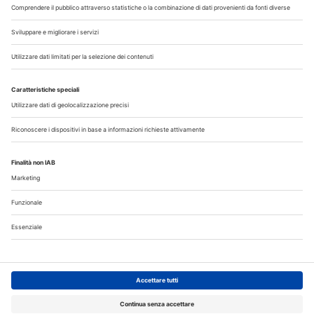
Chi Siamo
Contatti
Note Legali
Privacy
©2026 Edra S.p.a | www.edraspa.it | P.iva 08056040960
| Tel. 02/881841 | Sede legale: Viale Enrico Forlanini 21 -
20134 Milano (Italy)
Registrazione Tribunale di Milano n° 5578/2022 del