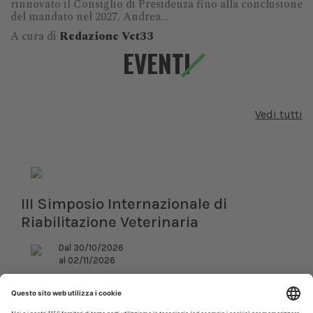
rinnovato il Consiglio di Presidenza fino alla conclusione
del mandato nel 2027. Andrea...
A cura di
Redazione Vet33
EVENTI
Vedi tutti
III Simposio Internazionale di
Riabilitazione Veterinaria
Dal 30/10/2026
al 02/11/2026
Roma (RM)