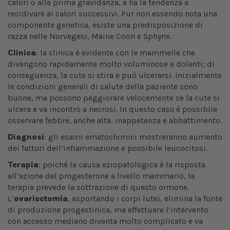
calori o alla prima gravidanza, e ha la tendenza a
recidivare ai calori successivi. Pur non essendo nota una
componente genetica, esiste una predisposizione di
razza nelle Norvegesi, Maine Coon e Sphynx.
Clinica
: la clinica è evidente con le mammelle che
divengono rapidamente molto voluminose e dolenti; di
conseguenza, la cute si stira e può ulcerarsi. Inizialmente
le condizioni generali di salute della paziente sono
buone, ma possono peggiorare velocemente se la cute si
ulcera e va incontro a necrosi. In questo caso è possibile
osservare febbre, anche alta, inappetenza e abbattimento.
Diagnosi
: gli esami ematochimici mostreranno aumento
dei fattori dell’infiammazione e possibile leucocitosi.
Terapia
: poiché la causa eziopatologica è la risposta
all’azione del progesterone a livello mammario, la
terapia prevede la sottrazione di questo ormone.
L’
ovariectomia
, asportando i corpi lutei, elimina la fonte
di produzione progestinica, ma effettuare l’intervento
con accesso mediano diventa molto complicato e va