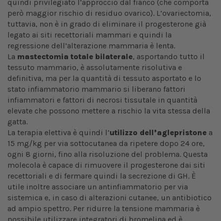
quindi privilegiato l’approccio dal fianco (che comporta
però maggior rischio di residuo ovarico). L’ovariectomia,
tuttavia, non è in grado di eliminare il progesterone già
legato ai siti recettoriali mammari e quindi la
regressione dell’alterazione mammaria è lenta.
La
mastectomia totale bilaterale
, asportando tutto il
tessuto mammario, è assolutamente risolutiva e
definitiva, ma per la quantità di tessuto asportato e lo
stato infiammatorio mammario si liberano fattori
infiammatori e fattori di necrosi tissutale in quantità
elevate che possono mettere a rischio la vita stessa della
gatta.
La terapia elettiva è quindi l’
utilizzo dell’aglepristone
a
15 mg/kg per via sottocutanea da ripetere dopo 24 ore,
ogni 8 giorni, fino alla risoluzione del problema. Questa
molecola è capace di rimuovere il progesterone dai siti
recettoriali e di fermare quindi la secrezione di GH. È
utile inoltre associare un antinfiammatorio per via
sistemica e, in caso di alterazioni cutanee, un antibiotico
ad ampio spettro. Per ridurre la tensione mammaria è
possibile utilizzare integratori di bromelina ed è