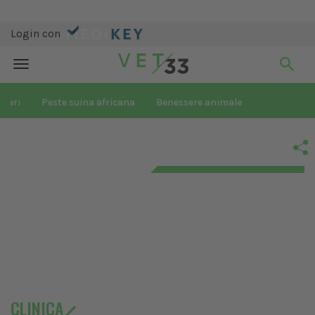
Login con
Toggle
navigation
inari
Peste suina africana
Benessere animale
CLINICA