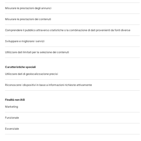
Chi Siamo
Contatti
Note Legali
Privacy
©2026 Edra S.p.a | www.edraspa.it | P.iva 08056040960
| Tel. 02/881841 | Sede legale: Viale Enrico Forlanini 21 -
20134 Milano (Italy)
Registrazione Tribunale di Milano n° 5578/2022 del
5/05/2022