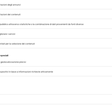
33
MEDICINA RIABILITATIVA
MENINGOENCEFALITE
NEURO
,
,
,