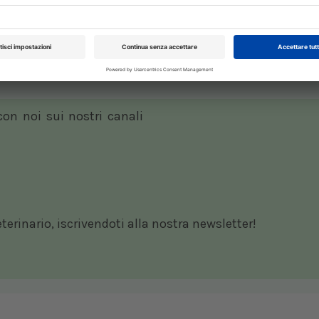
attate
 con noi sui nostri canali
rinario, iscrivendoti alla nostra newsletter!
XXI Congresso
Pillole in Oftal
Nazionale UNISVET
10/10/2026
Dal 12/02/2027
al 14/02/2027
Roma (RM)
Bologna (BO)