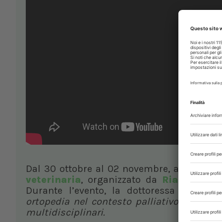
Dal 30 ottobre al 02 novembre, a Roma, si
veterinaria
, organizzato da
Riabilvet
, l
Durante l’evento, la dottoressa
Sara C
ortopedia nel contesto palliativo oncolog
multidisciplinari.