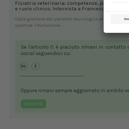
Fisiatria veterinaria: competenze, patologie tr
e ruolo clinico. Intervista a Francesca Bussi
Dalla gestione del paziente neurologico alla medicina
sportiva: l’evoluzione...
Se l'articolo ti è piaciuto rimani in contatto
social seguendoci su:
Oppure rimani sempre aggiornato in ambito vete
ISCRIVITI