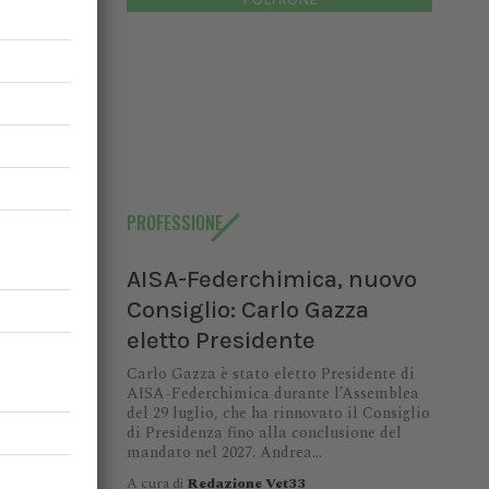
LOGIA
,
PROFESSIONE
AISA-Federchimica, nuovo
Consiglio: Carlo Gazza
eletto Presidente
Carlo Gazza è stato eletto Presidente di
AISA-Federchimica durante l’Assemblea
del 29 luglio, che ha rinnovato il Consiglio
di Presidenza fino alla conclusione del
mandato nel 2027. Andrea...
A cura di
Redazione Vet33