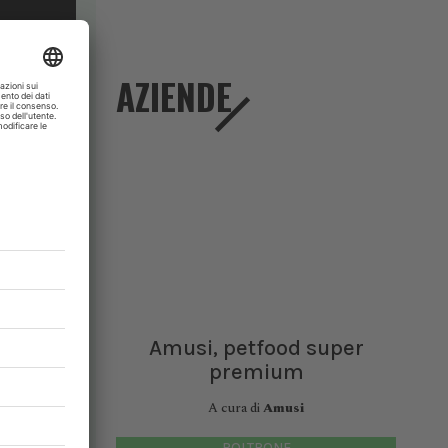
AZIENDE
itazione
Amusi, petfood super
erinaria.
premium
ologia e
i clinici
A cura di
Amusi
POLTRONE