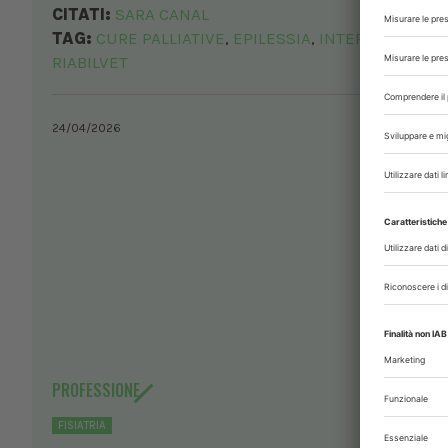
CITATI:
SARA CANAL
TAG:
CURE PALLIATIVE
EPILESSIA
INTERVISTA VET
,
,
RIABILVET
24/04/2026
PROFESSIONE
FISIATRIA