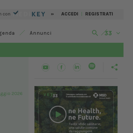
n con
»
ACCEDI
|
REGISTRATI
genda
Annunci
ggio 2026