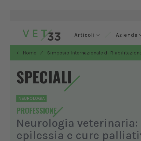
Articoli
Aziende
/
< Home
Simposio Internazionale di Riabilitazione
SPECIALI
NEUROLOGIA
PROFESSIONE
Neurologia veterinaria: 
epilessia e cure palliat