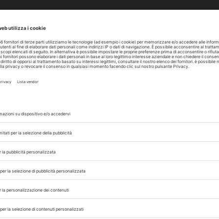
 terrà il
III Simposio internazionale di riabil
’associazione internazionale di riabilitazione vet
anal
prenderà parte alla tavola rotonda
Neur
ico
e alla sessione interattiva
Discussione di cas