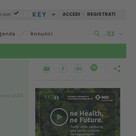
n con
»
ACCEDI
|
REGISTRATI
genda
Annunci
braio 2025