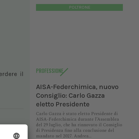
POLTRONE
PROFESSIONE
erdere il
AISA-Federchimica, nuovo
Consiglio: Carlo Gazza
eletto Presidente
Carlo Gazza è stato eletto Presidente di
AISA-Federchimica durante l’Assemblea
del 29 luglio, che ha rinnovato il Consiglio
di Presidenza fino alla conclusione del
mandato nel 2027. Andrea...