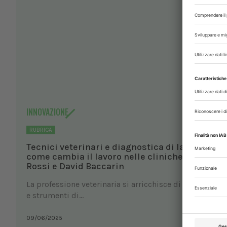
INNOVAZIONE
RUBRICA
Tecnici veterinari e diagnostica di laboratorio
come cambia il lavoro nelle cliniche. Con Fulv
Rossi e David Baccarin
La professione veterinaria si arricchisce di figure di s
e strumenti di...
09/06/2025