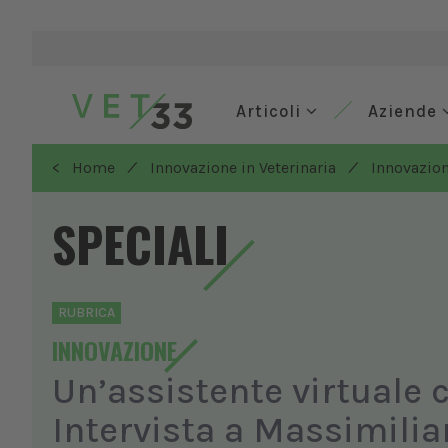
Articoli
Aziende
/
/
< Home
Innovazione in Veterinaria
Innovazio
SPECIALI
RUBRICA
INNOVAZIONE
Un’assistente virtuale ch
Intervista a Massimilia