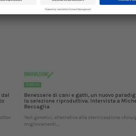
INNOVAZIONE
RUBRICA
 dal
Benessere di cani e gatti, un nuovo paradi
to
la selezione riproduttiva. Intervista a Mich
Beccaglia
dottor
Test genetici, alternative alla sterilizzazione chirur
miglioramenti...