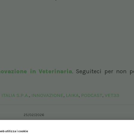
novazione in Veterinaria
. Seguiteci per non p
TALIA S.P.A.
INNOVAZIONE
LAIKA
PODCAST
VET33
,
,
,
,
25/02/2026