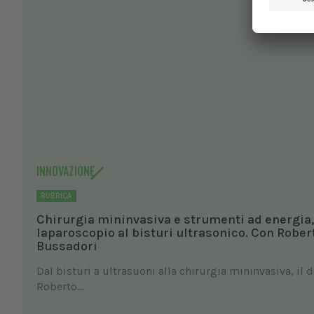
INNOVAZIONE
RUBRICA
Chirurgia mininvasiva e strumenti ad energia,
laparoscopio al bisturi ultrasonico. Con Rober
Bussadori
Dal bisturi a ultrasuoni alla chirurgia mininvasiva, il 
Roberto...