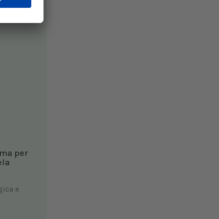
gma per
ela
gica e