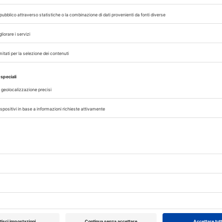
INNOVAZIONE
RUBRICA
:
Oncologia veterinaria e comportamento: il 
ia Ada
della diagnosi precoce. Con Fulvia Ada Ros
L’intervista alla dottoressa Fulvia Ada Rossi ci por
upporto
l’evoluzione...
27/03/2025