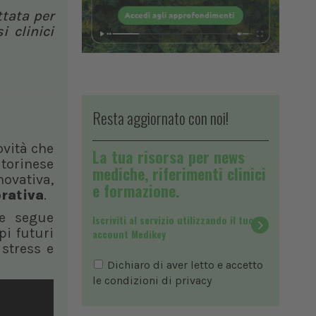
ttata per
i clinici
Resta aggiornato con noi!
ovità che
La tua risorsa per news
 torinese
mediche, riferimenti clinici
ovativa,
e formazione.
orativa
.
che segue
Iscriviti al servizio utilizzando il tuo
pi futuri
account Medikey
 stress e
Dichiaro di aver letto e accetto
le condizioni di
privacy