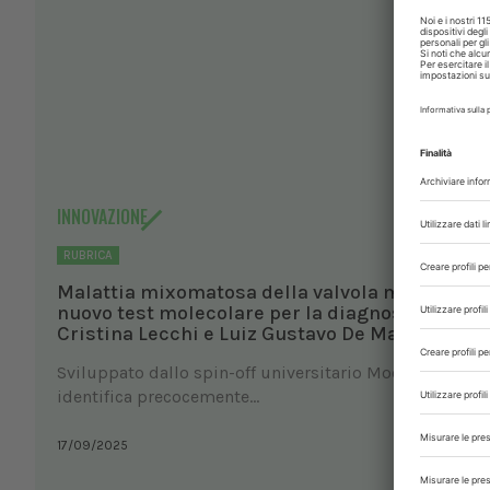
INNOVAZIONE
RUBRICA
Malattia mixomatosa della valvola mitrale nel
nuovo test molecolare per la diagnosi precoce
Cristina Lecchi e Luiz Gustavo De Matos
Sviluppato dallo spin-off universitario Moovet, il test
identifica precocemente...
17/09/2025