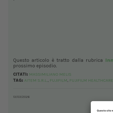
Questo articolo è tratto dalla rubrica
In
prossimo episodio.
CITATI:
MASSIMILIANO MELIS
TAG:
AITEM S.R.L.
FUJIFILM
FUJIFILM HEALTHCARE I
,
,
13/03/2026