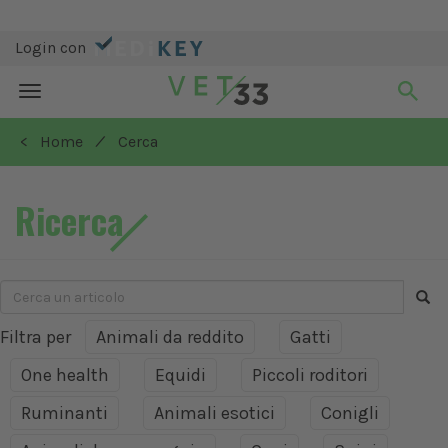
Login con
Toggle
navigation
/
< Home
Cerca
Ricerca
Filtra per
Animali da reddito
Gatti
One health
Equidi
Piccoli roditori
Ruminanti
Animali esotici
Conigli