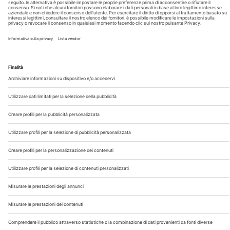
Chi Siamo
Contatti
Note Legali
Privacy
©2026 Edra S.p.a | www.edraspa.it | P.iva 08056040960
| Tel. 02/881841 | Sede legale: Viale Enrico Forlanini 21 -
20134 Milano (Italy)