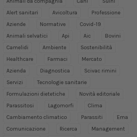
Animali da compagnia
Cani
Suini
Alert sanitari
Avicoltura
Professione
Aziende
Normative
Covid-19
Animali selvatici
Api
Aic
Bovini
Camelidi
Ambiente
Sostenibilità
Healthcare
Farmaci
Mercato
Azienda
Diagnostica
Scivac rimini
Servizi
Tecnologie sanitarie
Formulazioni dietetiche
Novità editoriale
Parassitosi
Lagomorfi
Clima
Cambiamento climatico
Parassiti
Ema
Comunicazione
Ricerca
Management