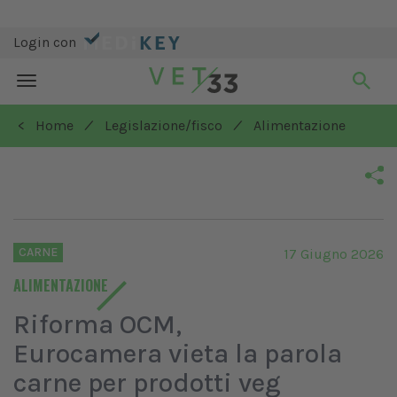
Login con
Toggle
navigation
/
/
< Home
Legislazione/fisco
Alimentazione
CARNE
17 Giugno 2026
ALIMENTAZIONE
Riforma OCM,
Eurocamera vieta la parola
carne per prodotti veg