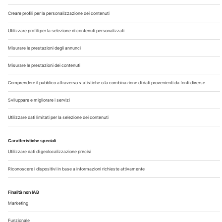
Chi Siamo
Contatti
Note Legali
Privacy
©2026 Edra S.p.a | www.edraspa.it | P.iva 08056040960
| Tel. 02/881841 | Sede legale: Viale Enrico Forlanini 21 -
20134 Milano (Italy)
Registrazione Tribunale di Milano n° 5578/2022 del
5/05/2022