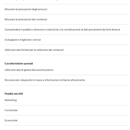
Chi Siamo
Contatti
Note Legali
Privacy
©2026 Edra S.p.a | www.edraspa.it | P.iva 08056040960
| Tel. 02/881841 | Sede legale: Viale Enrico Forlanini 21 -
20134 Milano (Italy)
Registrazione Tribunale di Milano n° 5578/2022 del
5/05/2022