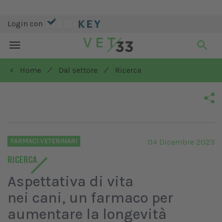
Login con
Toggle
navigation
/
/
< Home
Dal settore
Ricerca
FARMACI VETERINARI
04 Dicembre 2023
RICERCA
Aspettativa di vita
nei cani, un farmaco per
aumentare la longevità