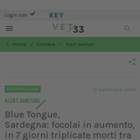
Login con
Toggle
navigation
/
/
< Home
Cronaca
Alert sanitari
EPIDEMIOLOGIA
12 Settembre 2024
ALERT SANITARI
Blue Tongue,
Sardegna: focolai in aumento,
in 7 giorni triplicate morti tra