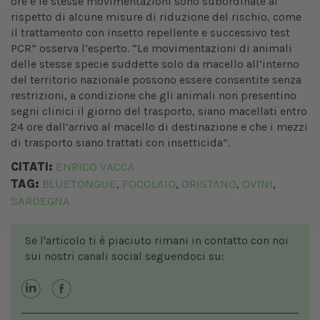
ore e le stesse movimentazioni sono subordinate al
rispetto di alcune misure di riduzione del rischio, come
il trattamento con insetto repellente e successivo test
PCR” osserva l’esperto. “Le movimentazioni di animali
delle stesse specie suddette solo da macello all’interno
del territorio nazionale possono essere consentite senza
restrizioni, a condizione che gli animali non presentino
segni clinici il giorno del trasporto, siano macellati entro
24 ore dall’arrivo al macello di destinazione e che i mezzi
di trasporto siano trattati con insetticida”.
CITATI:
ENRICO VACCA
TAG:
BLUETONGUE
FOCOLAIO
ORISTANO
OVINI
,
,
,
,
SARDEGNA
Se l'articolo ti è piaciuto rimani in contatto con noi
sui nostri canali social seguendoci su: