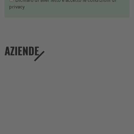
Dichiaro di aver letto e accetto le condizioni di
privacy
AZIENDE