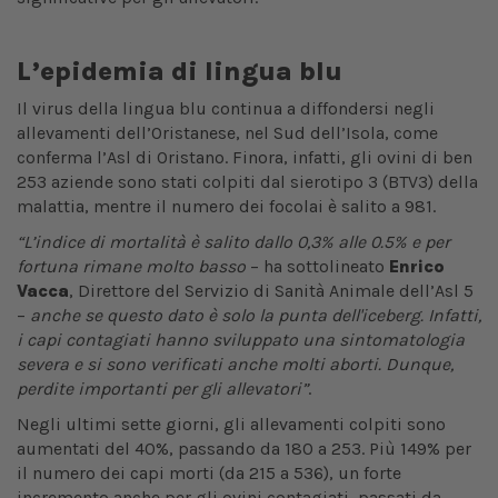
L’epidemia di lingua blu
Il virus della lingua blu continua a diffondersi negli
allevamenti dell’Oristanese, nel Sud dell’Isola, come
conferma l’Asl di Oristano. Finora, infatti, gli ovini di ben
253 aziende sono stati colpiti dal sierotipo 3 (BTV3) della
malattia, mentre il numero dei focolai è salito a 981.
“L’indice di mortalità è salito dallo 0,3% alle 0.5% e per
fortuna rimane molto basso
– ha sottolineato
Enrico
Vacca
, Direttore del Servizio di Sanità Animale dell’Asl 5
–
anche se questo dato è solo la punta dell'iceberg. Infatti,
i capi contagiati hanno sviluppato una sintomatologia
severa e si sono verificati anche molti aborti. Dunque,
perdite importanti per gli allevatori”
.
Negli ultimi sette giorni, gli allevamenti colpiti sono
aumentati del 40%, passando da 180 a 253. Più 149% per
il numero dei capi morti (da 215 a 536), un forte
incremento anche per gli ovini contagiati, passati da