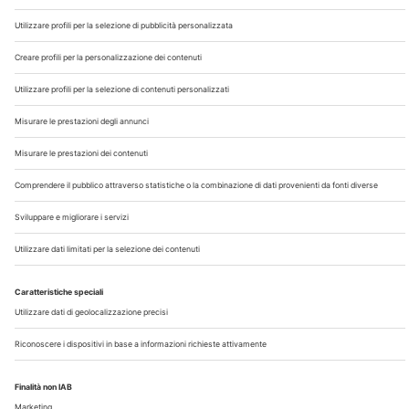
Chi Siamo
Contatti
Note Legali
Privacy
©2026 Edra S.p.a | www.edraspa.it | P.iva 08056040960
| Tel. 02/881841 | Sede legale: Viale Enrico Forlanini 21 -
20134 Milano (Italy)
Registrazione Tribunale di Milano n° 5578/2022 del