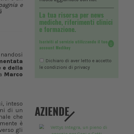
mpagnia e
à
La tua risorsa per news
mediche, riferimenti clinici
e formazione.
Iscriviti al servizio utilizzando il tuo
account Medikey
anandosi
mentata
Dichiaro di aver letto e accetto
 e della
le condizioni di
privacy
ea
Marco
, inteso
AZIENDE
ni di un
onale che
amente è
verso gli