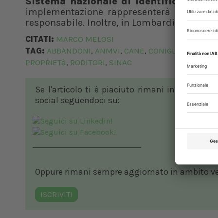
Sistema nazionale di identificazione
implementazione rappresenterà un deterr
responsabile. Inoltre, in Lombardia e Pugli
CITATI:
MARCO MELOSI
TAG:
ABBANDONI
ANMVI
CANE
CONIGLIO
GATTO
,
,
,
,
,
PROPRIETà
RODITORI
SINAC
,
,
Se l'articolo ti è piaciuto rimani in contatto
social seguendoci su:
Oppure rimani sempre aggiornato in ambito vete
ISCRIVITI