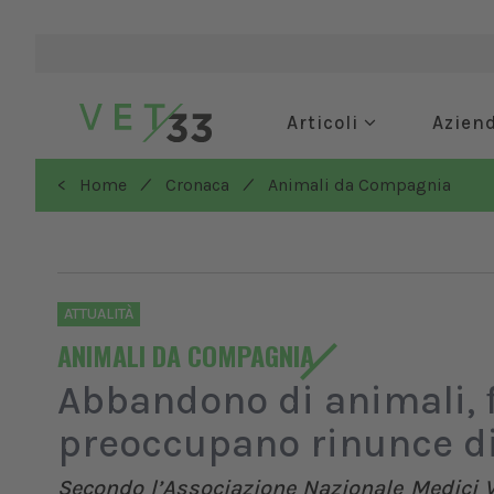
Articoli
Azien
/
/
< Home
Cronaca
Animali da Compagnia
ATTUALITÀ
ANIMALI DA COMPAGNIA
Abbandono di animali, 
preoccupano rinunce di
Secondo l’Associazione Nazionale Medici Ve