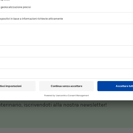
 degli animali da compagnia
(Sinac). La sua 
ente e al tempo stesso un rafforzamento del 
a, anche la
microchippatura del gatto
è obbliga
LOMBARDIA
POSSESSO RESPONSABILE
PUGLIA
RINUNCE D
,
,
,
 con noi sui nostri canali
rinario, iscrivendoti alla nostra newsletter!