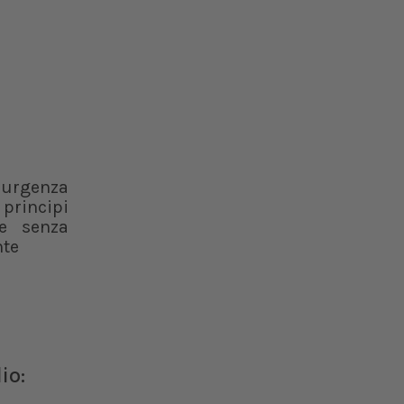
 urgenza
 principi
ce senza
nte
io: