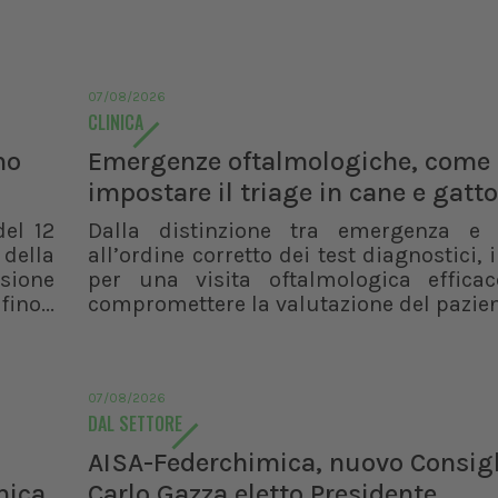
07/08/2026
CLINICA
no
Emergenze oftalmologiche, come
impostare il triage in cane e gatto
del 12
Dalla distinzione tra emergenza e
 della
all’ordine corretto dei test diagnostici, i
isione
per una visita oftalmologica effica
ino...
compromettere la valutazione del pazie
07/08/2026
DAL SETTORE
AISA-Federchimica, nuovo Consigl
mica
Carlo Gazza eletto Presidente