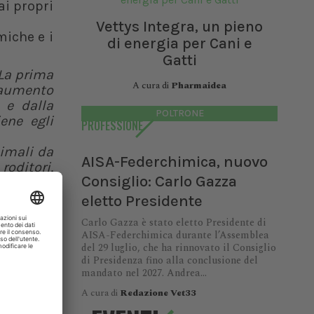
ai propri
Vettys Integra, un pieno
miche e i
di energia per Cani e
Gatti
La prima
A cura di
Pharmaidea
 aumento
 e dalla
POLTRONE
iene egli
PROFESSIONE
nimali da
AISA-Federchimica, nuovo
roditori,
Consiglio: Carlo Gazza
za questo
eletto Presidente
tiva per
Carlo Gazza è stato eletto Presidente di
ei rifugi
AISA-Federchimica durante l’Assemblea
del 29 luglio, che ha rinnovato il Consiglio
er questi
di Presidenza fino alla conclusione del
mandato nel 2027. Andrea...
 Melosi,
A cura di
Redazione Vet33
guendo i