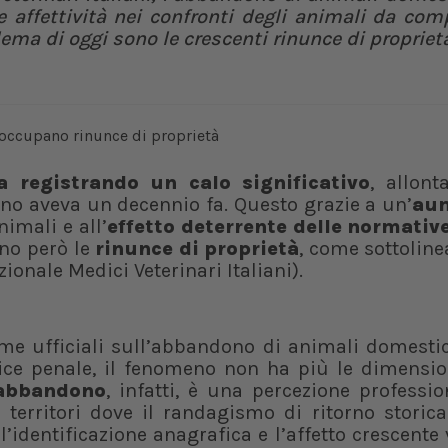
e affettività nei confronti degli animali da co
lema di oggi sono le crescenti rinunce di propriet
 registrando un calo significativo
, allont
no aveva un decennio fa. Questo grazie a un’
au
nimali e all’
effetto deterrente delle normative
ono però le
rinunce di proprietà
, come sottolin
ionale Medici Veterinari Italiani).
e ufficiali sull’abbandono di animali domestici
ce penale, il fenomeno non ha più le dimensio
 abbandono
, infatti, è una percezione professi
 territori dove il randagismo di ritorno storic
’identificazione anagrafica e l’affetto crescente 