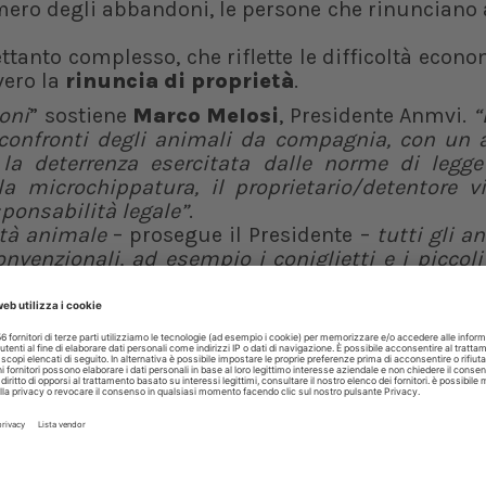
ero degli abbandoni, le persone che rinunciano 
rettanto complesso, che riflette le difficoltà econo
vero la
rinuncia di proprietà
.
oni
” sostiene
Marco Melosi
, Presidente Anmvi.
“
 confronti degli animali da compagnia, con un
è la deterrenza esercitata dalle norme di legge
la microchippatura, il proprietario/detentore v
ponsabilità legale”
.
ità animale
– prosegue il Presidente –
tutti gli a
enzionali, ad esempio i coniglietti e i piccoli 
na forma di tutela per l’animale”.
à, invece, Melosi spiega che “p
er la giurispruden
e si cerca di trovare una sistemazione alterna
più prendersi cura, prevalentemente nei canili e n
 rinuncia è un problema aggravato dal fatto che p
ne vada a buon fine”
.
utazione nell’acquisto o nell’adozione”
continua
ane, visitando l’allevamento o il canile e se