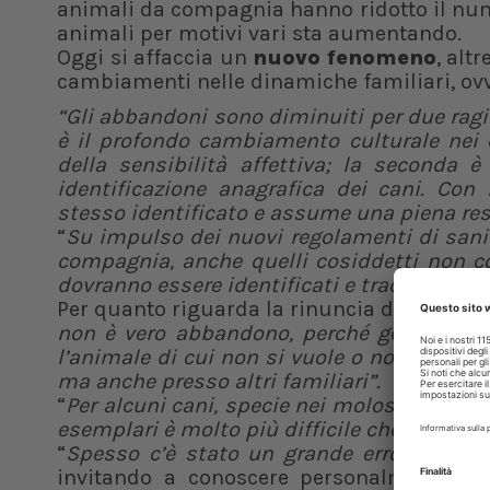
animali da compagnia hanno ridotto il num
animali per motivi vari sta aumentando.
Oggi si affaccia un
nuovo fenomeno
, alt
cambiamenti nelle dinamiche familiari, ov
“Gli abbandoni sono diminuiti per due ragi
è il profondo cambiamento culturale nei
della sensibilità affettiva; la seconda 
identificazione anagrafica dei cani. Con 
stesso identificato e assume una piena res
“
Su impulso dei nuovi regolamenti di san
compagnia, anche quelli cosiddetti non conv
dovranno essere identificati e tracciati. È u
Per quanto riguarda la rinuncia di propriet
non è vero abbandono, perché generalment
l’animale di cui non si vuole o non si può 
ma anche presso altri familiari”.
“
Per alcuni cani, specie nei molossoidi, la
esemplari è molto più difficile che l’adozio
“
Spesso c’è stato un grande errore di val
invitando a conoscere personalmente il c