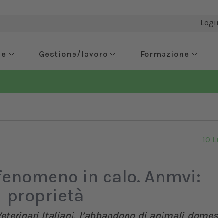
Logi
de
Gestione/lavoro
Formazione
10 L
fenomeno in calo. Anmvi:
 proprietà
terinari Italiani, l’abbandono di animali domes