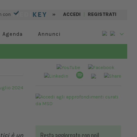
n con
»
ACCEDI
|
REGISTRATI
Agenda
Annunci
uglio 2024
Resta aggiornato con noi!
tici è un