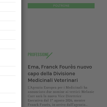
POLTRONE
estero,
 le date
 misura
PROFESSIONE
n Italia
rinario
Ema, Franck Fourès nuovo
capo della Divisione
Medicinali Veterinari
L’Agenzia Europea per i Medicinali ha
annunciato due nomine ai vertici: Melanie
Carr sarà la nuova Vice Direttrice
VeMP:
Esecutiva dal 1° agosto 2026, mentre
Franck Fourès, in arrivo dall’agenzia...