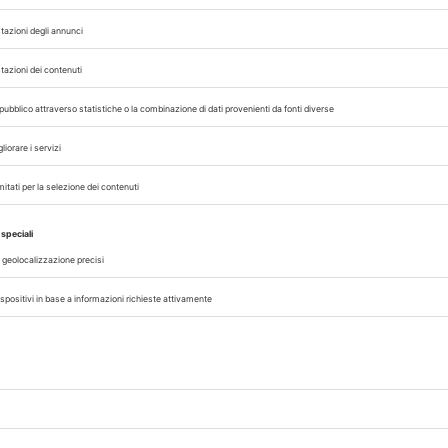
06/08/2026
ATTIVITÀ PROFESSIONALE
Riconoscimento titolo veterinario 
prove il 28-29 ottobre a Napoli
lo del
Il Ministero della Salute ha reso note
mento
della sessione autunnale della
stione
compensativa per il riconoscimento i
delle qualifiche di medico vete
conseguite all'estero....
A cura di
Redazione Vet33
05/08/2026
ATTIVITÀ PROFESSIONALE
Borse di studio specializzandi, SI