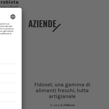
crobiota
risultati
-omico e
AZIENDE
Fidovet, una gamma di
alimenti freschi, tutta
artigianale
A cura di
Fidovet