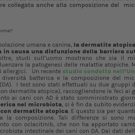
ere collegata anche alla composizione del mi
opolazione umana e canina,
la dermatite atopic
 in causa una disfunzione della barriera cu
noltre, studi sull’uomo mostrano che sia il mi
luenzare la patogenesi delle malattie atopiche.
ni allergici. Un recente
studio condotto nell’Un
la diversità batterica e la composizione del mi
(DA). I test sono stati effettuati su due gruppi 
n dermatite atopica), raccogliendone le feci ai g
nto ai cani con AD è stato somministrato gior
terica nel microbiota
, si è fin da subito eviden
i con dermatite atopica
. E questo sia per quant
da la composizione. Tali differenze si sono m
ento con oclacitinib, che non ha apportato cam
crobiota intestinale dei cani con DA. Dai dati del