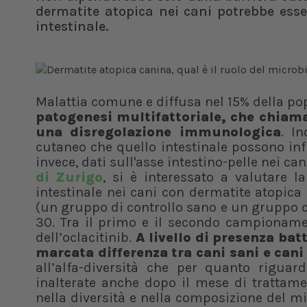
dermatite atopica nei cani potrebbe ess
intestinale.
Malattia comune e diffusa nel 15% della p
patogenesi multifattoriale, che chiama
una disregolazione immunologica
. I
cutaneo che quello intestinale possono inf
invece, dati sull'asse intestino-pelle nei ca
di Zurigo
, si è interessato a valutare 
intestinale nei cani con dermatite atopica 
(un gruppo di controllo sano e un gruppo co
30. Tra il primo e il secondo campioname
dell’oclacitinib.
A livello di presenza bat
marcata differenza tra cani sani e can
all’alfa-diversità che per quanto riguar
inalterate anche dopo il mese di trattam
nella diversità e nella composizione del mi