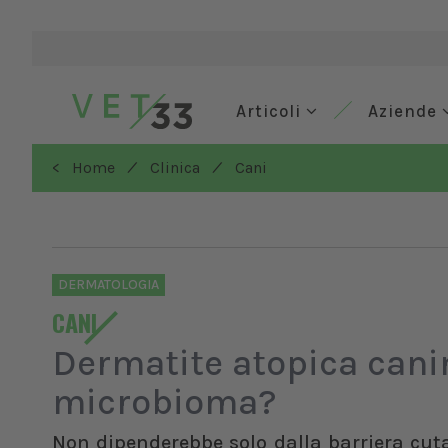
Articoli
Aziende
/
/
< Home
Clinica
Cani
DERMATOLOGIA
CANI
Dermatite atopica canina
microbioma?
Non dipenderebbe solo dalla barriera cut