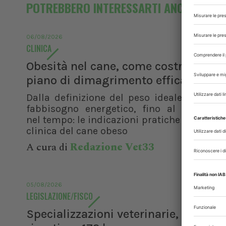
POTREBBERO INTERESSARTI ANCHE
06/08/2026
CLINICA
Obesità nel cane, come costruire un
piano di dimagrimento efficace
Dalla definizione del peso ideale al calco
fabbisogno energetico, fino al manteni
nel tempo: le indicazioni pratiche per la ge
clinica del cane obeso
A cura di
Redazione Vet33
05/08/2026
LEGISLAZIONE/FISCO
Specializzazioni veterinarie, il Mur