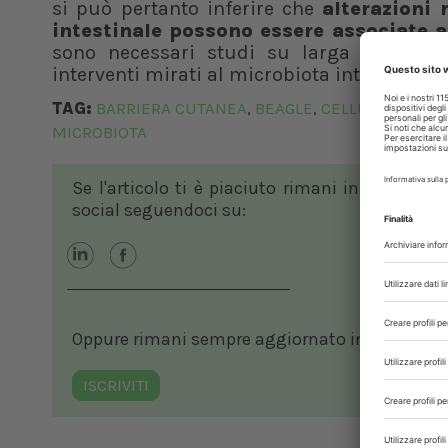
si può pertanto inferire che
alterazioni 
intestinale possono essere associate a
sono necessari studi su larga scala pr
interventi mirati al microbiota intestinale.
TAG:
BARRIERA CUTANEA
BEAGLE
CELLULE IMMUN
,
,
MICROBIOTA
Se l'articolo ti è piaciuto rimani in contatto
social seguendoci su:
Oppure rimani sempre aggiornato in ambito vete
ISCRIVITI