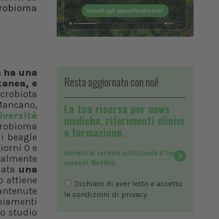
crobioma
a ha una
Resta aggiornato con noi!
tanea, e
crobiota
 Mancano,
La tua risorsa per news
iversità
mediche, riferimenti clinici
crobioma
e formazione.
di beagle
iorni 0 e
Iscriviti al servizio utilizzando il tuo
nalmente
account Medikey
ziata
una
o attiene
Dichiaro di aver letto e accetto
antenute
le condizioni di
privacy
biamenti
lo studio