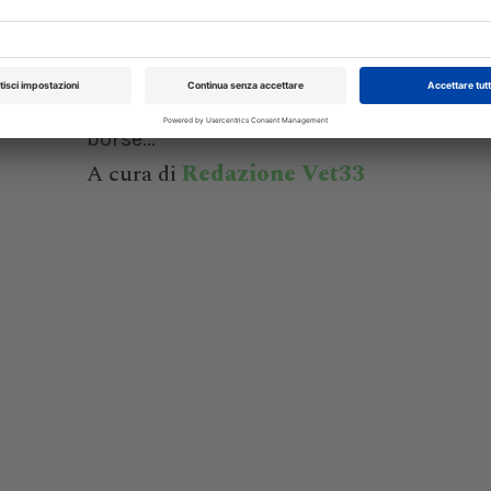
poco, tardi e male
rsità,
Il Sindacato Italiano Veterinari di 
nini,
Pubblica critica duramente il decreto 
l’area
sulle borse di specializzazione: importi 
,...
insufficienti, iter troppo lento e ap
borse...
A cura di
Redazione Vet33
XXI Congresso
Pillole in Oftal
Nazionale UNISVET
10/10/2026
Dal 12/02/2027
al 14/02/2027
Roma (RM)
Bologna (BO)