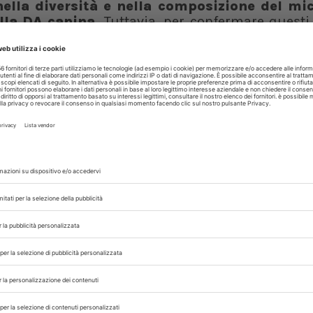
nella diversità e nella composizione del mi
lla DA canina.
Tuttavia, per confermare questi 
eferibilmente associati a un approccio multi
ITARIE
DERMATITE ATOPICA
MICROBIOMA INTESTINALE
,
,
,
 con noi sui nostri canali
rinario, iscrivendoti alla nostra newsletter!