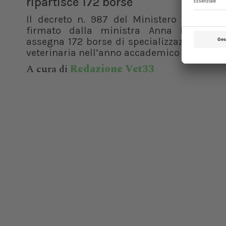
ripartisce 172 borse
Il decreto n. 987 del Ministero dell’Unive
firmato dalla ministra Anna Maria Ber
assegna 172 borse di specializzazione per 
veterinaria nell’anno accademico 2025/2026
A cura di
Redazione Vet33