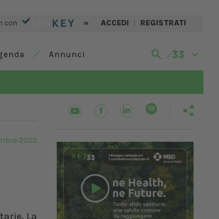
n con
»
ACCEDI
|
REGISTRATI
genda
Annunci
embre 2022
arie. La