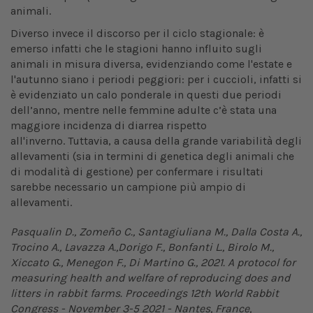
animali.
Diverso invece il discorso per il ciclo stagionale: è
emerso infatti che le stagioni hanno influito sugli
animali in misura diversa, evidenziando come l'estate e
l'autunno siano i periodi peggiori: per i cuccioli, infatti si
è evidenziato un calo ponderale in questi due periodi
dell’anno, mentre nelle femmine adulte c’è stata una
maggiore incidenza di diarrea rispetto
all'inverno. Tuttavia, a causa della grande variabilità degli
allevamenti (sia in termini di genetica degli animali che
di modalità di gestione) per confermare i risultati
sarebbe necessario un campione più ampio di
allevamenti.
Pasqualin D., Zomeño C., Santagiuliana M., Dalla Costa A.,
Trocino A., Lavazza A.,Dorigo F., Bonfanti L., Birolo M.,
Xiccato G., Menegon F., Di Martino G., 2021.
A
protocol for
measuring health and welfare of reproducing does and
litters in rabbit
farms. Proceedings 12th World Rabbit
Congress - November 3-5 2021 - Nantes, France,