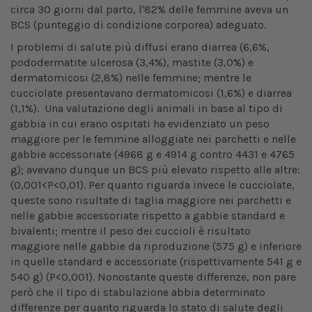
circa 30 giorni dal parto, l'82% delle femmine aveva un
BCS (punteggio di condizione corporea) adeguato.
I problemi di salute più diffusi erano diarrea (6,6%,
pododermatite ulcerosa (3,4%), mastite (3,0%) e
dermatomicosi (2,8%) nelle femmine; mentre le
cucciolate presentavano dermatomicosi (1,6%) e diarrea
(1,1%). Una valutazione degli animali in base al tipo di
gabbia in cui erano ospitati ha evidenziato un peso
maggiore per le femmine alloggiate nei parchetti e nelle
gabbie accessoriate (4968 g e 4914 g contro 4431 e 4765
g); avevano dunque un BCS più elevato rispetto alle altre:
(0,001<P<0,01). Per quanto riguarda invece le cucciolate,
queste sono risultate di taglia maggiore nei parchetti e
nelle gabbie accessoriate rispetto a gabbie standard e
bivalenti; mentre il peso dei cuccioli è risultato
maggiore nelle gabbie da riproduzione (575 g) e inferiore
in quelle standard e accessoriate (rispettivamente 541 g e
540 g) (P<0,001). Nonostante queste differenze, non pare
però che il tipo di stabulazione abbia determinato
differenze per quanto riguarda lo stato di salute degli