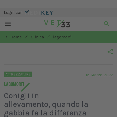
Login con
Toggle
navigation
/
/
< Home
Clinica
lagomorfi
ATTREZZATURE
15 Marzo 2022
LAGOMORFI
Conigli in
allevamento, quando la
gabbia fa la differenza