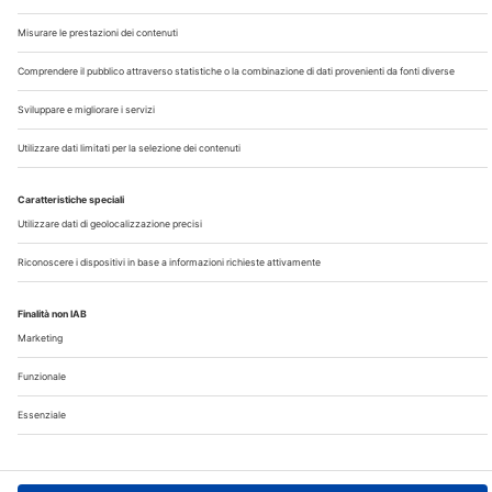
Chi Siamo
Contatti
Note Legali
Privacy
©2026 Edra S.p.a | www.edraspa.it | P.iva 08056040960
| Tel. 02/881841 | Sede legale: Viale Enrico Forlanini 21 -
20134 Milano (Italy)
Registrazione Tribunale di Milano n° 5578/2022 del
5/05/2022