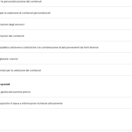
zione dei denti parziale (tutti i premolari e i pre
lla FCGS si basa sull’estrazione chirurgica com
) e parziale (1/3) in circa 2/3 dei gatti colpiti.
trazione chirurgica dei denti hanno maggiori pr
 sfavorevole.
 porta a remissione necessitano di una
terapia
latoria
che si basa sulla somministraz
pressive. Anche in questo caso, tuttavia, soltan
 l’estrazione completa dei denti. In qualche cas
rato di portare a una remissione completa nel 5
entata con successo consiste nell’
ablazione con
sto tessuto porti alla formazione di tessuto cic
l’infiammazione. Fino a oggi, tuttavia, questa 
caso di FCGS.
emissione con la
somministrazione di rFeIFN-
XXI Congresso
Pillole in Oftal
otto su un totale di 39 gatti trattati con pred
Nazionale UNISVET
 con 0,1 MU di rFeIFN-ω, entrambi i gruppi most
10/10/2026
li dopo 3 mesi di terapia; tuttavia, la differenza 