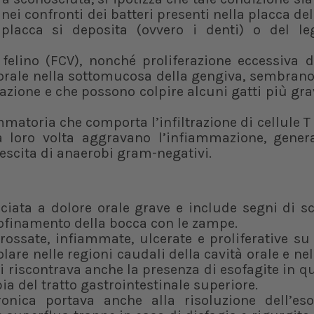
nei confronti dei batteri presenti nella placca del
 placca si deposita (ovvero i denti) o del l
s felino (FCV), nonché proliferazione eccessiva d
rale nella sottomucosa della gengiva, sembrano 
mazione e che possono colpire alcuni gatti più g
matoria che comporta l’infiltrazione di cellule T 
a loro volta aggravano l’infiammazione, gene
escita di anaerobi gram-negativi.
ciata a dolore orale grave e include segni di sc
trofinamento della bocca con le zampe.
rrossate, infiammate, ulcerate e proliferative 
lare nelle regioni caudali della cavità orale e nel
i riscontrava anche la presenza di esofagite in qu
ia del tratto gastrointestinale superiore.
onica portava anche alla risoluzione dell’eso