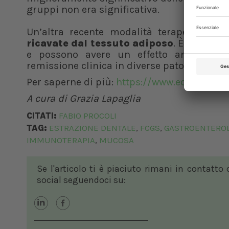
gruppi non era significativa.
Un’altra recente modalità terapeutica c
ricavate dal tessuto adiposo
. È stato d
e possono avere un effetto antinfiamm
remissione clinica in diverse patologie in
Per saperne di più:
https://www.edizioniedr
A cura di Grazia Lapaglia
CITATI:
FABIO PROCOLI
TAG:
ESTRAZIONE DENTALE
FCGS
GASTROENTEROL
,
,
IMMUNOTERAPIA
MUCOSA
,
Se l'articolo ti è piaciuto rimani in contatto
social seguendoci su: