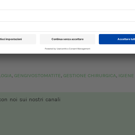
Dal 12/02/2027
al 14/02/2027
Roma (RM)
Bologna (BO)
onsiste nella
somministrazione endovenosa
imostrato che le MSC si localizzano nel tessuto i
atorio locale che aneddoticamente può port
fiammatorie croniche.
a.it/Gastroenterologia_del_gatto.aspx
OGIA
GENGIVOSTOMATITE
GESTIONE CHIRURGICA
IGIENE
,
,
,
 con noi sui nostri canali