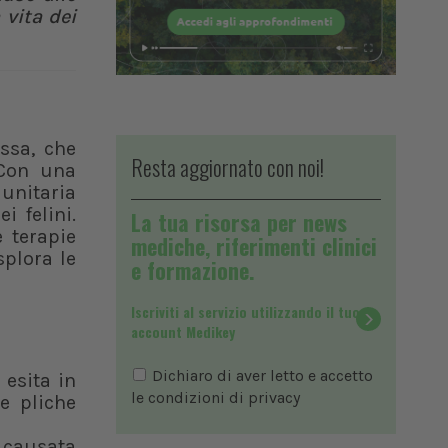
 vita dei
ssa, che
Resta aggiornato con noi!
 Con una
munitaria
i felini.
La tua risorsa per news
e terapie
mediche, riferimenti clinici
splora le
e formazione.
Iscriviti al servizio utilizzando il tuo
account Medikey
Dichiaro di aver letto e accetto
esita in
le condizioni di
privacy
e pliche
a causata