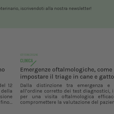
rinario, iscrivendoti alla nostra newsletter!
07/08/2026
CLINICA
no
Emergenze oftalmologiche, come
impostare il triage in cane e gatto
del 12
Dalla distinzione tra emergenza e
 della
all’ordine corretto dei test diagnostici, i
isione
per una visita oftalmologica effica
ino...
compromettere la valutazione del pazie