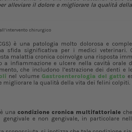
r alleviare il dolore e migliorare la qualità della
GS) è una patologia molto dolorosa e comple
a sfida significativa per i medici veterinari.
esta malattia cronica coinvolge una risposta im
o a infiammazione e ulcere nella cavità orale de
amento, che includono l’estrazione dei denti e l
oli
nel volume
Gastroenterologia del gatto
e
e migliorare la qualità della vita dei felini colpiti.
) è una
condizione cronica multifattoriale
che 
engivale e non gengivale, in particolare nell
 sconosciuta, si ipotizza che tale condizione si