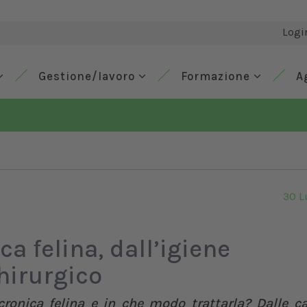
Logi
Gestione/lavoro
Formazione
A
30 L
a felina, dall’igiene
chirurgico
ronica felina e in che modo trattarla? Dalle ca