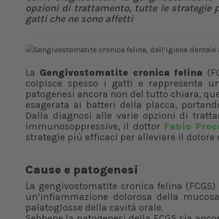
opzioni di trattamento, tutte le strategie pe
gatti che ne sono affetti
La
Gengivostomatite cronica felina
(FC
colpisce spesso i gatti e rappresenta un
patogenesi ancora non del tutto chiara, qu
esagerata ai batteri della placca, portand
Dalla diagnosi alle varie opzioni di tratt
immunosoppressive, il dottor
Fabio Proc
strategie più efficaci per alleviare il dolore 
Cause e patogenesi
La gengivostomatite cronica felina (FCGS
un’infiammazione dolorosa della mucosa g
palatoglosse della cavità orale.
Sebbene la patogenesi della FCGS sia ancora