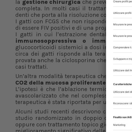
la
gestione chirurgica
che prevede l’estra
completa. In molti casi il trattamento de
denti che porta alla risoluzione completa (1/3
I gatti con FCGS che non rispondono all’es
di essere FIV positivi e di una prognosi più
I gatti in cui l’estrazione dentale non
immunosoppressiva o immunomodu
glucocorticoidi sistemici a dosi immunosop
circa dei gatti risponde alla terapia dopo
provata anche la ciclosporina che ha most
casi trattati.
Un’altra modalità terapeutica che è stata t
CO2 della mucosa proliferante
.
L’ipotesi è che l’ablazione termica di que
avascolarizzato che nel complesso riduce 
terapeutica è stata riportata per un unico 
Alcuni studi recenti descrivono casi di r
studio randomizzato in doppio cieco cond
oppure con trattamento topico giornaliero
miglioramento significativo delle lesioni ora