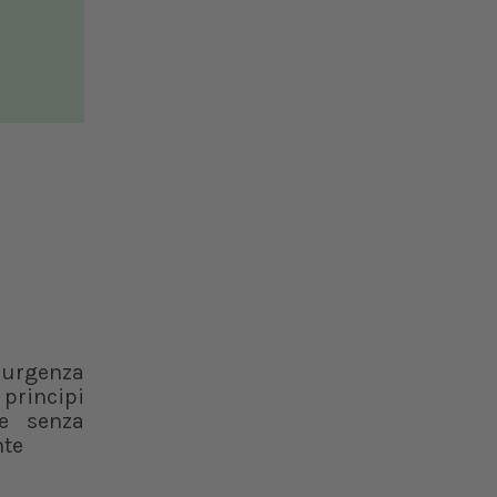
 urgenza
 principi
ce senza
nte