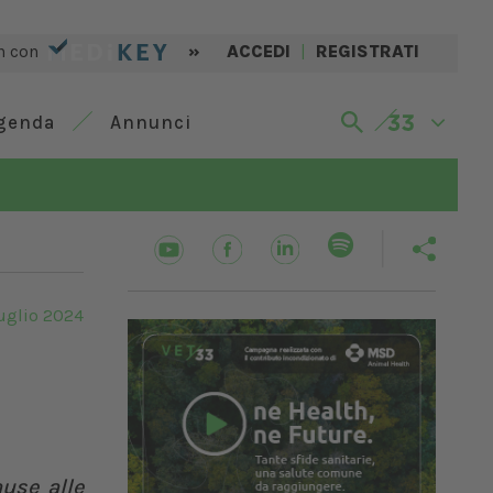
n con
»
ACCEDI
|
REGISTRATI
genda
Annunci
uglio 2024
use alle