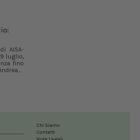
io:
di AISA-
9 luglio,
enza fino
ndrea...
Chi Siamo
Contatti
Note Legali