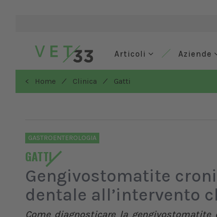
Articoli
Aziende
/
/
< Home
Clinica
Gatti
GASTROENTEROLOGIA
GATTI
Gengivostomatite cronic
dentale all’intervento 
Come diagnosticare la gengivostomatite c