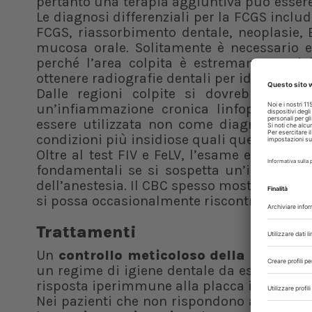
pertanto una terapia aggiuntiva può essere 
Le diagnosi differenziali per la FCGS incl
FCGS, riassorbimento dentale, neoplasie, 
mucosa orale. Solitamente è necessario e
perché l’area colpita è estremamente dol
ottenere radiografie dentali per identificare
Dalle regioni colpite si dovrebbero pre
un’infiammazione cronica linfoplasmacell
essere utilizzata non come diagnosi defi
condizioni più insidiose quali quelle neopl
Oltre al test FIV e FeLV, l’esame emocrom
fondamentali se si sospetta un’infezione, o
dell’anestesia. Il CBC spesso mostra leucoci
si possa occasionalmente riscontrare anch
Trattamenti
Un
controllo meticoloso della placca c
un regime di igiene dentale da eseguire a 
risposta iperimmune alla placca in cavità o
Nei pazienti che non rispondono a un’igie