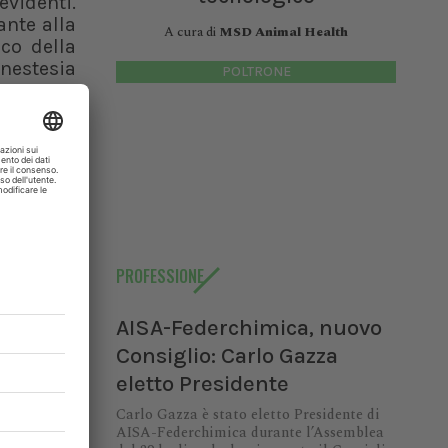
evidenti.
ante alla
A cura di
MSD Animal Health
ico della
nestesia
POLTRONE
portante
denziano
sia deve
scludere
mico sono
 in vista
 positivi
PROFESSIONE
AISA-Federchimica, nuovo
Consiglio: Carlo Gazza
ociata a
eletto Presidente
ntano una
Carlo Gazza è stato eletto Presidente di
ocede con
AISA-Federchimica durante l’Assemblea