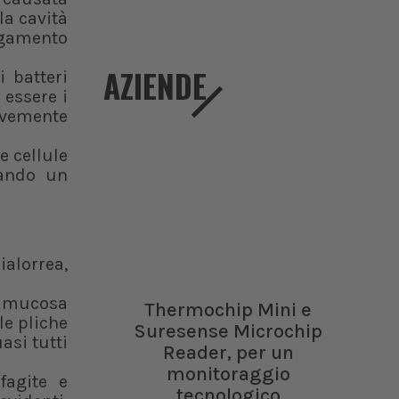
la cavità
egamento
AZIENDE
i batteri
essere i
ravemente
e cellule
rando un
ialorrea,
su mucosa
Thermochip Mini e
le pliche
Suresense Microchip
asi tutti
Reader, per un
monitoraggio
fagite e
tecnologico