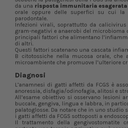
da una
risposta immunitaria esagerata
orale oppure delle superfici su cui la
parodontale.
Infezioni virali, soprattutto da caliciviru
gram-negativi e anaerobi del microbioma o
principali fattori che alimentano l’infiam
di altri.
Questi fattori scatenano una cascata infiam
B citotossiche nella mucosa orale, che 
microambiente che promuove l’ulteriore cr
Diagnosi
L’anamnesi di gatti affetti da FCGS è asso
anoressia, disfagia/odinofagia, alitosi e s
All’esame obiettivo si osservano lesioni a
buccale, gengiva, lingua e labbra, in partico
palatoglosse. Da notare che in uno studio s
i gatti affetti da FCGS sottoposti a endoscop
Il trattamento della gengivostomatite cr