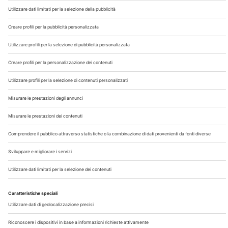
Chi Siamo
Contatti
Note Legali
Privacy
©2026 Edra S.p.a | www.edraspa.it | P.iva 08056040960
| Tel. 02/881841 | Sede legale: Viale Enrico Forlanini 21 -
20134 Milano (Italy)