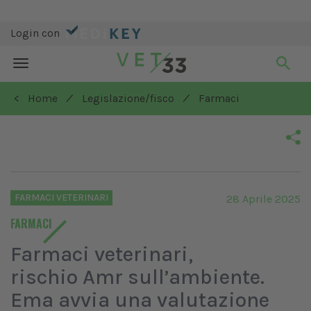
Login con
Toggle
navigation
/
/
< Home
Legislazione/fisco
Farmaci
FARMACI VETERINARI
28 Aprile 2025
FARMACI
Farmaci veterinari,
rischio Amr sull’ambiente.
Ema avvia una valutazione