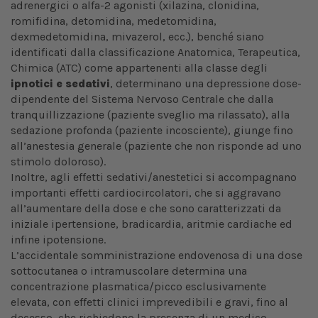
adrenergici o alfa-2 agonisti (xilazina, clonidina,
romifidina, detomidina, medetomidina,
dexmedetomidina, mivazerol, ecc.), benché siano
identificati dalla classificazione Anatomica, Terapeutica,
Chimica (ATC) come appartenenti alla classe degli
ipnotici e sedativi
, determinano una depressione dose-
dipendente del Sistema Nervoso Centrale che dalla
tranquillizzazione (paziente sveglio ma rilassato), alla
sedazione profonda (paziente incosciente), giunge fino
all’anestesia generale (paziente che non risponde ad uno
stimolo doloroso).
Inoltre, agli effetti sedativi/anestetici si accompagnano
importanti effetti cardiocircolatori, che si aggravano
all’aumentare della dose e che sono caratterizzati da
iniziale ipertensione, bradicardia, aritmie cardiache ed
infine ipotensione.
L’accidentale somministrazione endovenosa di una dose
sottocutanea o intramuscolare determina una
concentrazione plasmatica/picco esclusivamente
elevata, con effetti clinici imprevedibili e gravi, fino al
decesso, che richiedono la presenza di un medico