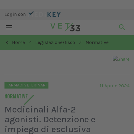
Login con
Toggle
navigation
/
/
< Home
Legislazione/fisco
Normative
FARMACI VETERINARI
11 Aprile 2024
NORMATIVE
Medicinali Alfa-2
agonisti. Detenzione e
impiego di esclusiva