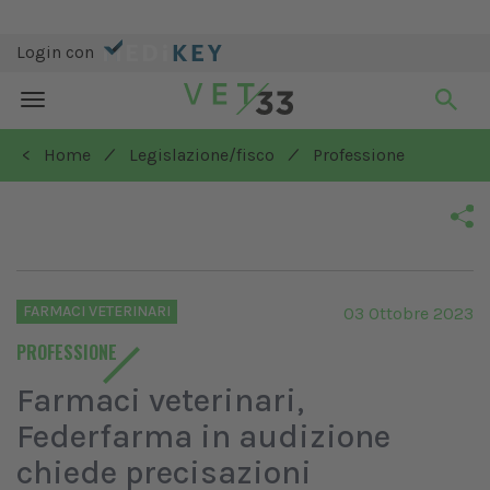
Login con
Toggle
navigation
/
/
< Home
Legislazione/fisco
Professione
FARMACI VETERINARI
03 Ottobre 2023
PROFESSIONE
Farmaci veterinari,
Federfarma in audizione
chiede precisazioni