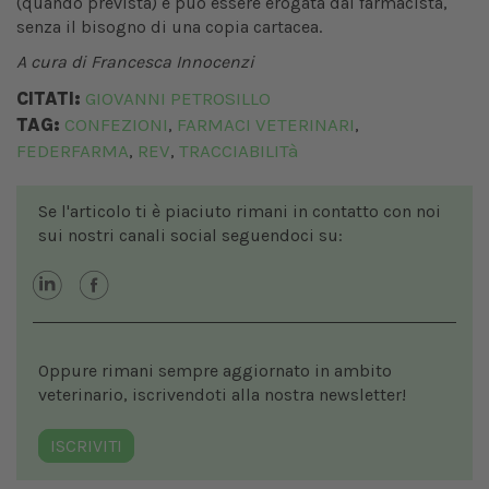
(quando prevista) e può essere erogata dal farmacista,
senza il bisogno di una copia cartacea.
A cura di Francesca Innocenzi
CITATI:
GIOVANNI PETROSILLO
TAG:
CONFEZIONI
FARMACI VETERINARI
,
,
FEDERFARMA
REV
TRACCIABILITà
,
,
Se l'articolo ti è piaciuto rimani in contatto con noi
sui nostri canali social seguendoci su:
Oppure rimani sempre aggiornato in ambito
veterinario, iscrivendoti alla nostra newsletter!
ISCRIVITI