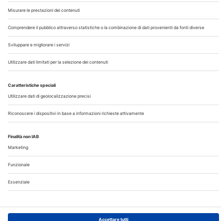
Chi Siamo
Contatti
Note Legali
Privacy
©2026 Edra S.p.a | www.edraspa.it | P.iva 08056040960
| Tel. 02/881841 | Sede legale: Viale Enrico Forlanini 21 -
20134 Milano (Italy)
Registrazione Tribunale di Milano n° 5578/2022 del
5/05/2022